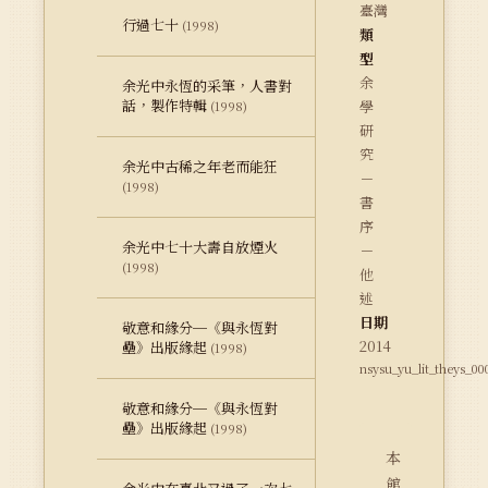
臺灣
行過七十
(1998)
類
型
余
余光中永恆的采筆，人書對
話，製作特輯
學
(1998)
研
究
余光中古稀之年老而能狂
－
(1998)
書
序
余光中七十大壽自放煙火
－
(1998)
他
述
日期
敬意和緣分─《與永恆對
2014
壘》出版緣起
(1998)
nsysu_yu_lit_theys_00
敬意和緣分─《與永恆對
壘》出版緣起
(1998)
本
館