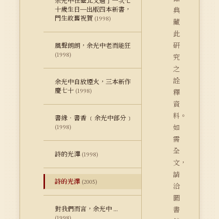
余光中在臺北又過了一次七
十歲生日─出版四本新書，
典
門生故舊祝賀
(1998)
藏
此
研
風聲朗朗，余光中老而能狂
(1998)
究
之
詮
余光中自放煙火，三本新作
慶七十
(1998)
釋
資
料。
書緣‧書香 ﹝余光中部分﹞
如
(1998)
需
全
詩的光澤
(1998)
文，
請
詩的光澤
(2005)
洽
圖
對我們而言，余光中 ...
書
(1998)