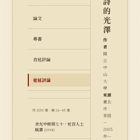
詩
的
光
論文
澤
專書
作
者
國
自述評論
立
中
山
他述評論
大
學
來源
臺北
市 :
共 1550 筆 · 第 26–45 筆
麥田
－
余光中將屆七十，近百人士
2005
暖壽
(1998)
年─