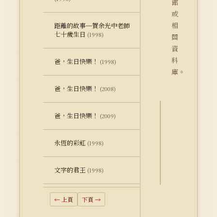
館
或
相
距離的故事─賀余光中老師
七十歲生日
(1998)
關
資
料
爸，生日快樂！
(1998)
庫。
爸，生日快樂！
(2008)
爸，生日快樂！
(2009)
詮
釋
永恆的彩虹
資
(1998)
料
Dublin
文字的君王
(1998)
Core
← 上頁
下頁 →