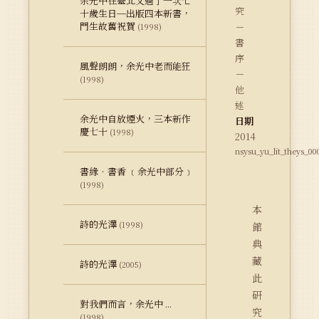
余光中在臺北又過了一次七
究
十歲生日─出版四本新書，
門生故舊祝賀
－
(1998)
書
序
風聲朗朗，余光中老而能狂
－
(1998)
他
述
余光中自放煙火，三本新作
日期
慶七十
(1998)
2014
nsysu_yu_lit_theys_00
書緣‧書香 ﹝余光中部分﹞
(1998)
本
詩的光澤
(1998)
館
典
藏
詩的光澤
(2005)
此
研
對我們而言，余光中 ...
究
(1998)