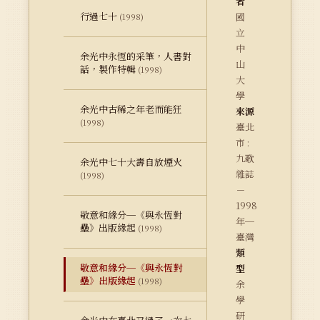
者
行過七十
國
(1998)
立
中
余光中永恆的采筆，人書對
山
話，製作特輯
(1998)
大
學
余光中古稀之年老而能狂
來源
(1998)
臺北
市 :
九歌
余光中七十大壽自放煙火
雜誌
(1998)
－
1998
敬意和緣分─《與永恆對
年─
壘》出版緣起
(1998)
臺灣
類
敬意和緣分─《與永恆對
型
壘》出版緣起
(1998)
余
學
研