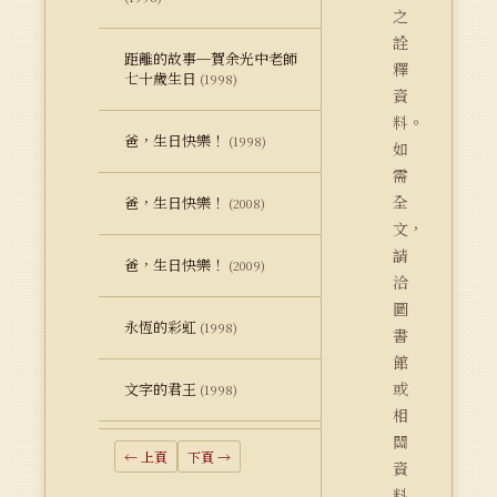
之
詮
距離的故事─賀余光中老師
釋
七十歲生日
(1998)
資
料。
爸，生日快樂！
(1998)
如
需
全
爸，生日快樂！
(2008)
文，
請
爸，生日快樂！
(2009)
洽
圖
永恆的彩虹
(1998)
書
館
或
文字的君王
(1998)
相
關
← 上頁
下頁 →
資
料