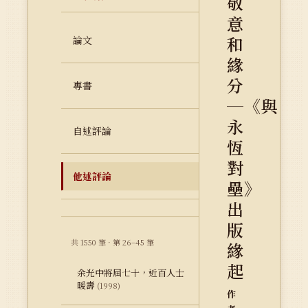
敬
意
和
論文
緣
分
專書
─《與
永
自述評論
恆
對
他述評論
壘》
出
版
共 1550 筆 · 第 26–45 筆
緣
起
余光中將屆七十，近百人士
暖壽
(1998)
作