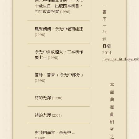
余光中在臺北又過了一次七
－
十歲生日─出版四本新書，
門生故舊祝賀
書
(1998)
序
－
風聲朗朗，余光中老而能狂
他
(1998)
述
日期
余光中自放煙火，三本新作
2014
慶七十
(1998)
nsysu_yu_lit_theys_00
書緣‧書香 ﹝余光中部分﹞
(1998)
本
館
詩的光澤
(1998)
典
藏
此
詩的光澤
(2005)
研
究
對我們而言，余光中 ...
之
(1998)