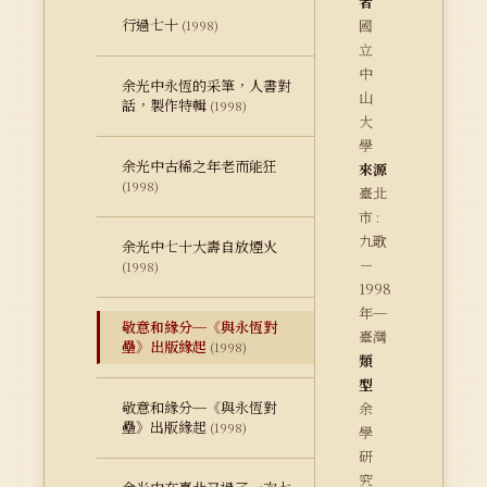
者
行過七十
國
(1998)
立
中
余光中永恆的采筆，人書對
山
話，製作特輯
(1998)
大
學
余光中古稀之年老而能狂
來源
(1998)
臺北
市 :
九歌
余光中七十大壽自放煙火
－
(1998)
1998
年─
敬意和緣分─《與永恆對
臺灣
壘》出版緣起
(1998)
類
型
敬意和緣分─《與永恆對
余
壘》出版緣起
(1998)
學
研
究