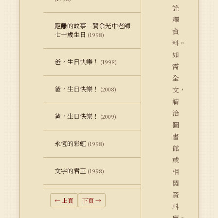
詮
釋
距離的故事─賀余光中老師
資
七十歲生日
(1998)
料。
如
爸，生日快樂！
(1998)
需
全
爸，生日快樂！
文，
(2008)
請
洽
爸，生日快樂！
(2009)
圖
書
永恆的彩虹
(1998)
館
或
文字的君王
相
(1998)
關
資
← 上頁
下頁 →
料