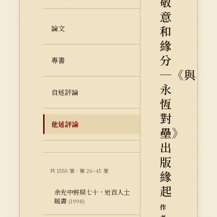
敬
意
和
論文
緣
分
專書
─《與
永
自述評論
恆
對
他述評論
壘》
出
版
共 1550 筆 · 第 26–45 筆
緣
起
余光中將屆七十，近百人士
暖壽
(1998)
作