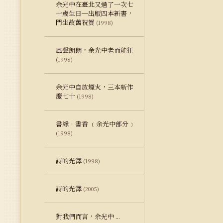
余光中在臺北又過了一次七
十歲生日─出版四本新書，
門生故舊祝賀
(1998)
風聲朗朗，余光中老而能狂
(1998)
余光中自放煙火，三本新作
慶七十
(1998)
書緣‧書香 ﹝余光中部分﹞
(1998)
詩的光澤
(1998)
詩的光澤
(2005)
對我們而言，余光中 ...