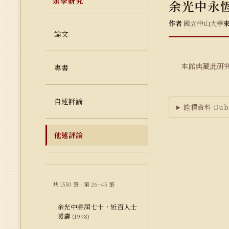
余學研究
余光中永
作者
國立中山大學
論文
本館典藏此研
專書
自述評論
詮釋資料 Dubl
他述評論
共 1550 筆 · 第 26–45 筆
余光中將屆七十，近百人士
暖壽
(1998)