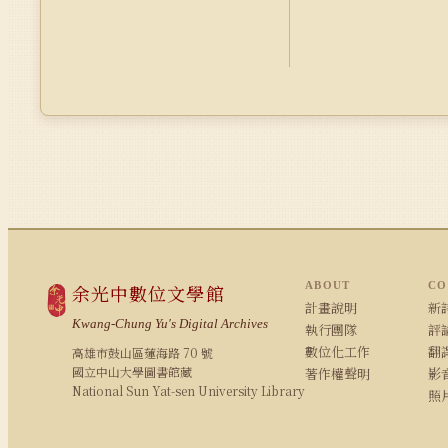
ABOUT
CO
余光中數位文學館
計畫說明
新詩
Kwang-Chung Yu's Digital Archives
執行團隊
評論
數位化工作
翻
高雄市鼓山區蓮海路 70 號
國立中山大學圖書館藏
著作權聲明
影
National Sun Yat-sen University Library
照