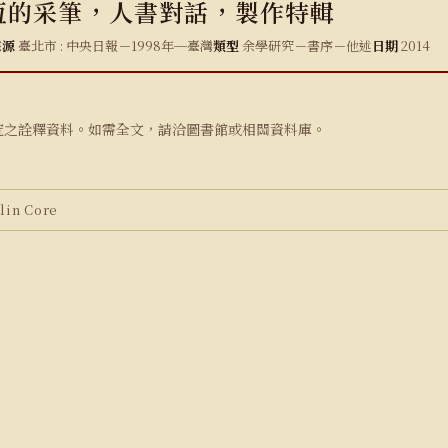
恆的采筆，人書對話，製作特輯
來源
臺北市 : 中央日報－1998年─臺灣
類型
余學研究－書序－他述
日期
2014
究之詮釋資料。如需全文，請洽圖書館或相關資料庫。
in Core