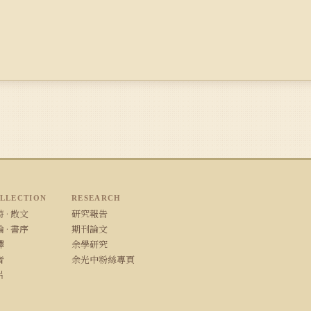
LLECTION
RESEARCH
 · 散文
研究報告
 · 書序
期刊論文
譯
余學研究
音
余光中粉絲專頁
片