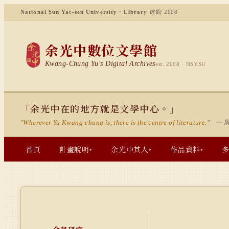
National Sun Yat-sen University · Library
·
建館 2008
余光中數位文學館
Kwang-Chung Yu's Digital Archives
est. 2008 · NSYSU
「余光中在的地方就是文學中心。」
— 
"Wherever Yu Kwang-chung is, there is the centre of literature."
首頁
計畫說明
余光中其人
作品資料
▾
▾
▾