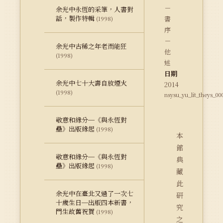
－
余光中永恆的采筆，人書對
話，製作特輯
書
(1998)
序
－
余光中古稀之年老而能狂
他
(1998)
述
日期
余光中七十大壽自放煙火
2014
(1998)
nsysu_yu_lit_theys_00
敬意和緣分─《與永恆對
壘》出版緣起
(1998)
本
館
敬意和緣分─《與永恆對
典
壘》出版緣起
(1998)
藏
此
余光中在臺北又過了一次七
研
十歲生日─出版四本新書，
究
門生故舊祝賀
(1998)
之