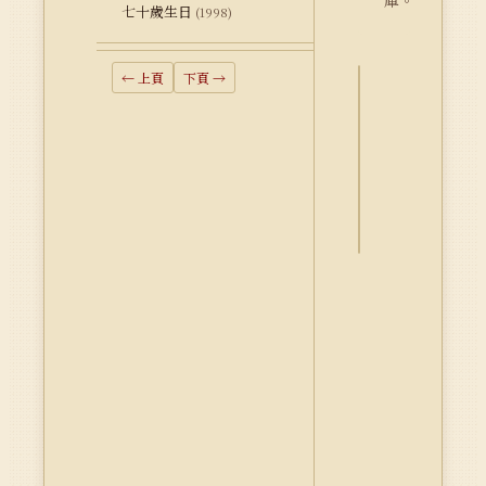
庫。
七十歲生日
(1998)
← 上頁
下頁 →
詮
釋
資
料
Dublin
Core