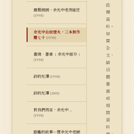
詮
風聲朗朗，余光中老而能狂
釋
(1998)
資
料。
余光中自放煙火，三本新作
如
慶七十
(1998)
需
全
書緣‧書香 ﹝余光中部分﹞
文，
(1998)
請
洽
詩的光澤
圖
(1998)
書
館
詩的光澤
(2005)
或
相
對我們而言，余光中 ...
關
(1998)
資
料
距離的故事─賀余光中老師