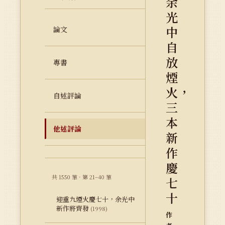
余
光
中
論文
自
放
專書
煙
火，
自述評論
三
本
他述評論
新
作
慶
共 1550 筆 · 第 21–40 筆
七
十
迎重九煙火慶七十，余光中
新作將齊發
(1998)
作