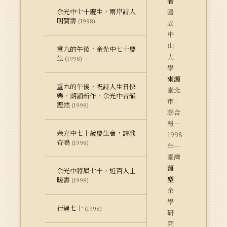
者
余光中七十慶生，兩岸詩人
國
明賀壽
(1998)
立
中
山
重九的午後，余光中七十慶
大
生
(1998)
學
來源
重九的午後，祝詩人生日快
臺北
樂，朗誦新作，余光中音韻
市 :
鏗然
(1998)
聯合
報－
余光中七十歲慶生會，詩歌
1998
齊鳴
(1998)
年─
臺灣
類
余光中將屆七十，近百人士
型
暖壽
(1998)
余
學
行過七十
(1998)
研
究