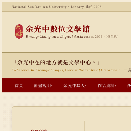
National Sun Yat-sen University · Library
·
建館 2008
余光中數位文學館
Kwang-Chung Yu's Digital Archives
est. 2008 · NSYSU
「余光中在的地方就是文學中心。」
— 
"Wherever Yu Kwang-chung is, there is the centre of literature."
首頁
計畫說明
余光中其人
作品資料
▾
▾
▾