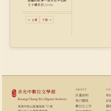
距離的故事─賀余光中老師
七十歲生日
(1998)
← 上頁
下頁 →
ABOUT
CO
余光中數位文學館
計畫說明
新詩
Kwang-Chung Yu's Digital Archives
執行團隊
評論
數位化工作
翻
高雄市鼓山區蓮海路 70 號
國立中山大學圖書館藏