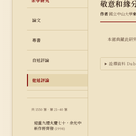
余學研究
敬意和緣
作者
國立中山大學
論文
本館典藏此研
專書
自述評論
詮釋資料 Dubl
他述評論
共 1550 筆 · 第 21–40 筆
迎重九煙火慶七十，余光中
新作將齊發
(1998)