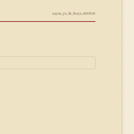
nsysu_yu_lit_theys_0001030