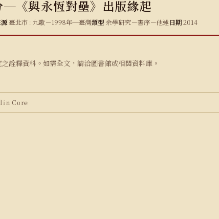
分─《與永恆對壘》出版緣起
來源
臺北市 : 九歌－1998年─臺灣
類型
余學研究－書序－他述
日期
2014
究之詮釋資料。如需全文，請洽圖書館或相關資料庫。
in Core