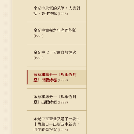
余光中永恆的采筆，人書對
話，製作特輯
(1998)
余光中古稀之年老而能狂
(1998)
余光中七十大壽自放煙火
(1998)
敬意和緣分─《與永恆對
壘》出版緣起
(1998)
敬意和緣分─《與永恆對
壘》出版緣起
(1998)
余光中在臺北又過了一次七
十歲生日─出版四本新書，
門生故舊祝賀
(1998)