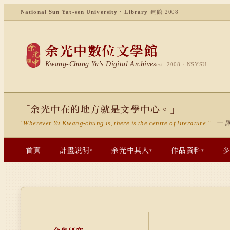
National Sun Yat-sen University · Library
·
建館 2008
余光中數位文學館
Kwang-Chung Yu's Digital Archives
est. 2008 · NSYSU
「余光中在的地方就是文學中心。」
— 
"Wherever Yu Kwang-chung is, there is the centre of literature."
首頁
計畫說明
余光中其人
作品資料
▾
▾
▾