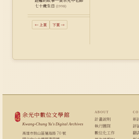
距離的故事─賀余光中老師
七十歲生日
(1998)
← 上頁
下頁 →
ABOUT
CO
余光中數位文學館
計畫說明
新詩
Kwang-Chung Yu's Digital Archives
執行團隊
評論
數位化工作
翻
高雄市鼓山區蓮海路 70 號
國立中山大學圖書館藏