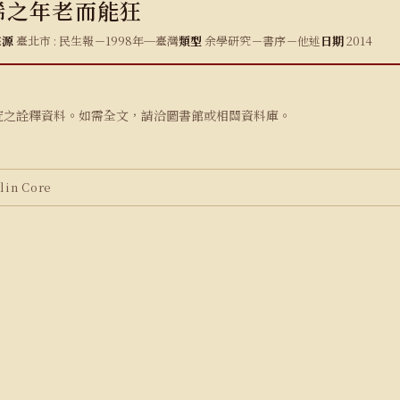
稀之年老而能狂
來源
臺北市 : 民生報－1998年─臺灣
類型
余學研究－書序－他述
日期
2014
究之詮釋資料。如需全文，請洽圖書館或相關資料庫。
in Core