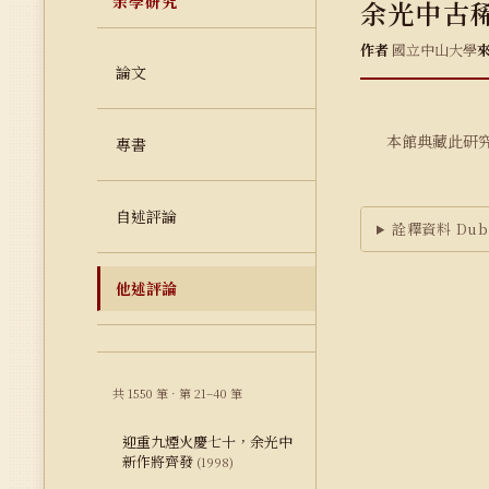
余學研究
余光中古
作者
國立中山大學
論文
本館典藏此研
專書
自述評論
詮釋資料 Dubl
他述評論
共 1550 筆 · 第 21–40 筆
迎重九煙火慶七十，余光中
新作將齊發
(1998)