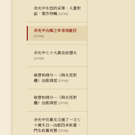
余光中永恆的采筆，人書對
話，製作特輯
(1998)
余光中古稀之年老而能狂
(1998)
余光中七十大壽自放煙火
(1998)
敬意和緣分─《與永恆對
壘》出版緣起
(1998)
敬意和緣分─《與永恆對
壘》出版緣起
(1998)
余光中在臺北又過了一次七
十歲生日─出版四本新書，
門生故舊祝賀
(1998)