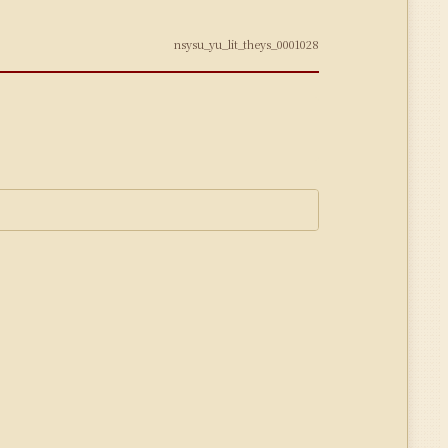
nsysu_yu_lit_theys_0001028