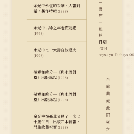
－
余光中永恆的采筆，人書對
書
話，製作特輯
(1998)
序
－
余光中古稀之年老而能狂
他
(1998)
述
日期
2014
余光中七十大壽自放煙火
nsysu_yu_lit_theys_00
(1998)
敬意和緣分─《與永恆對
壘》出版緣起
(1998)
本
館
典
敬意和緣分─《與永恆對
壘》出版緣起
(1998)
藏
此
研
余光中在臺北又過了一次七
十歲生日─出版四本新書，
究
門生故舊祝賀
(1998)
之