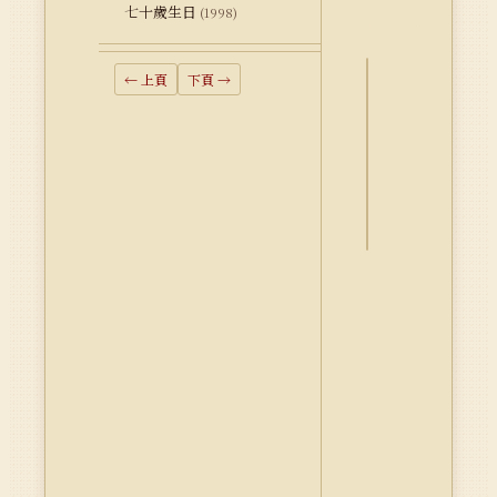
七十歲生日
(1998)
← 上頁
下頁 →
詮
釋
資
料
Dublin
Core