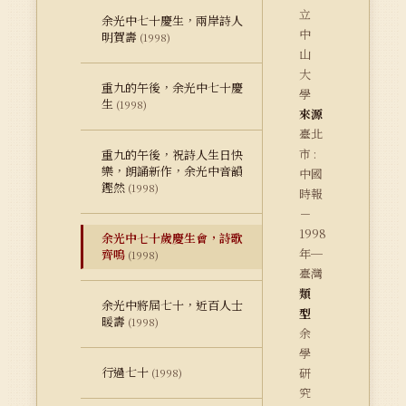
立
余光中七十慶生，兩岸詩人
中
明賀壽
(1998)
山
大
重九的午後，余光中七十慶
學
生
(1998)
來源
臺北
市 :
重九的午後，祝詩人生日快
樂，朗誦新作，余光中音韻
中國
鏗然
(1998)
時報
－
1998
余光中七十歲慶生會，詩歌
年─
齊鳴
(1998)
臺灣
類
余光中將屆七十，近百人士
型
暖壽
(1998)
余
學
行過七十
研
(1998)
究