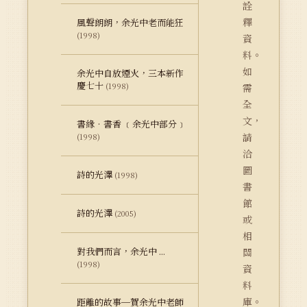
詮
釋
風聲朗朗，余光中老而能狂
(1998)
資
料。
如
余光中自放煙火，三本新作
慶七十
(1998)
需
全
文，
書緣‧書香 ﹝余光中部分﹞
請
(1998)
洽
圖
詩的光澤
(1998)
書
館
詩的光澤
(2005)
或
相
對我們而言，余光中 ...
關
(1998)
資
料
庫。
距離的故事─賀余光中老師