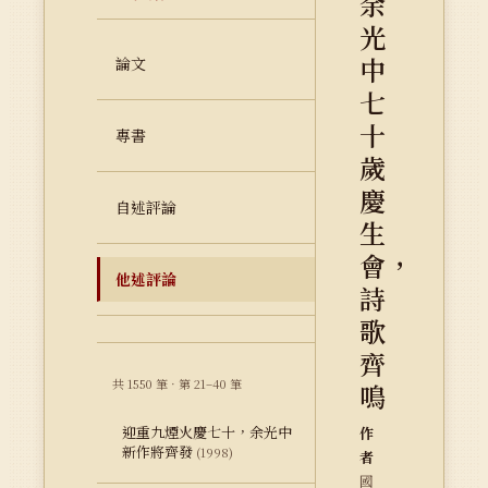
余
光
中
論文
七
十
專書
歲
慶
自述評論
生
會，
他述評論
詩
歌
齊
共 1550 筆 · 第 21–40 筆
鳴
迎重九煙火慶七十，余光中
作
新作將齊發
(1998)
者
國