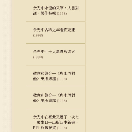
余光中永恆的采筆，人書對
話，製作特輯
(1998)
余光中古稀之年老而能狂
(1998)
余光中七十大壽自放煙火
(1998)
敬意和緣分─《與永恆對
壘》出版緣起
(1998)
敬意和緣分─《與永恆對
壘》出版緣起
(1998)
余光中在臺北又過了一次七
十歲生日─出版四本新書，
門生故舊祝賀
(1998)