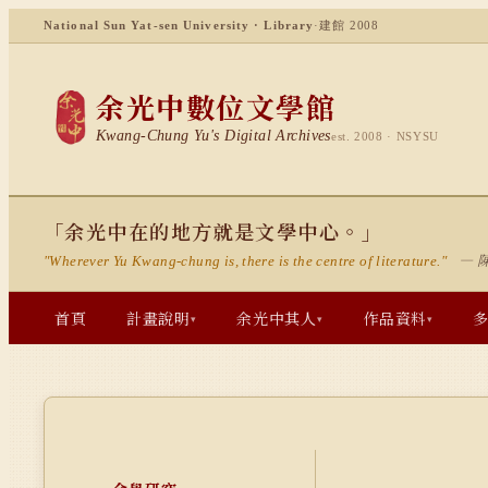
National Sun Yat-sen University · Library
·
建館 2008
余光中數位文學館
Kwang-Chung Yu's Digital Archives
est. 2008 · NSYSU
「余光中在的地方就是文學中心。」
— 
"Wherever Yu Kwang-chung is, there is the centre of literature."
首頁
計畫說明
余光中其人
作品資料
▾
▾
▾