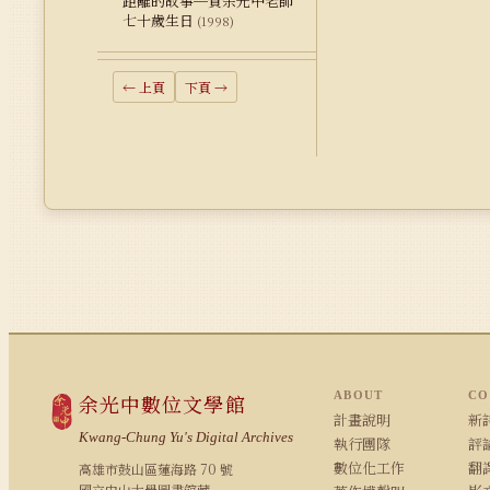
距離的故事─賀余光中老師
七十歲生日
(1998)
← 上頁
下頁 →
ABOUT
CO
余光中數位文學館
計畫說明
新詩
Kwang-Chung Yu's Digital Archives
執行團隊
評論
數位化工作
翻
高雄市鼓山區蓮海路 70 號
國立中山大學圖書館藏