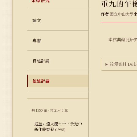
余學研究
重九的午
作者
國立中山大學
論文
本館典藏此研
專書
自述評論
詮釋資料 Dubl
他述評論
共 1550 筆 · 第 21–40 筆
迎重九煙火慶七十，余光中
新作將齊發
(1998)