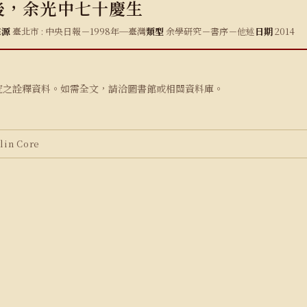
後，余光中七十慶生
來源
臺北市 : 中央日報－1998年─臺灣
類型
余學研究－書序－他述
日期
2014
究之詮釋資料。如需全文，請洽圖書館或相關資料庫。
in Core