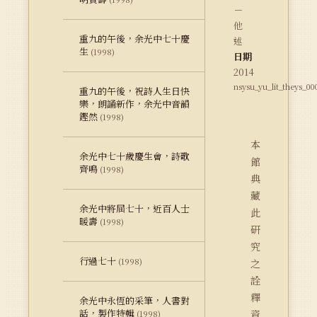
－
他
重九的午後，余光中七十慶
述
生
(1998)
日期
2014
nsysu_yu_lit_theys_00
重九的午後，祝詩人生日快
樂，朗誦新作，余光中音韻
鏗然
(1998)
本
余光中七十歲慶生會，詩歌
館
齊鳴
(1998)
典
藏
余光中將屆七十，近百人士
此
暖壽
(1998)
研
究
行過七十
(1998)
之
詮
釋
余光中永恆的采筆，人書對
話，製作特輯
資
(1998)