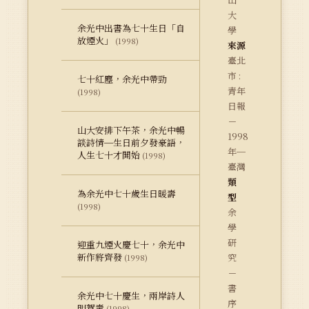
大
余光中出書為七十生日「自
學
放煙火」
(1998)
來源
臺北
市 :
七十紅塵，余光中帶勁
青年
(1998)
日報
－
山大安排下午茶，余光中暢
1998
談詩情─生日前夕發豪語，
年─
人生七十才開始
(1998)
臺灣
類
為余光中七十歲生日暖壽
型
(1998)
余
學
研
迎重九煙火慶七十，余光中
新作將齊發
究
(1998)
－
書
余光中七十慶生，兩岸詩人
序
明賀壽
(1998)