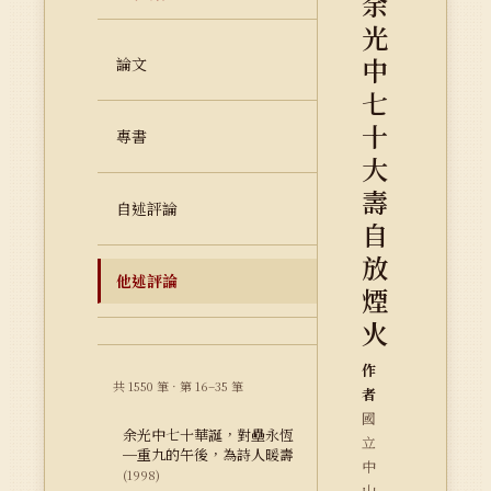
余
光
中
論文
七
十
專書
大
壽
自述評論
自
放
他述評論
煙
火
作
共 1550 筆 · 第 16–35 筆
者
國
余光中七十華誕，對壘永恆
立
─重九的午後，為詩人暖壽
中
(1998)
山