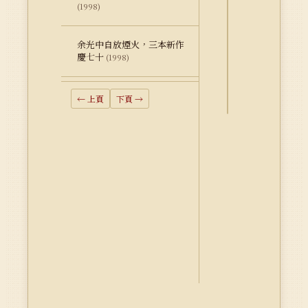
(1998)
詮
釋
余光中自放煙火，三本新作
資
慶七十
(1998)
料
Dublin
← 上頁
下頁 →
Core