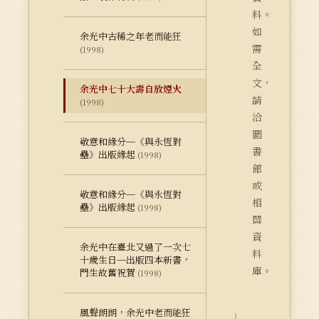
料。
如
余光中古稀之年老而能狂
需
(1998)
全
文，
余光中七十大壽自放煙火
請
(1998)
洽
圖
敬意和緣分─《與永恆對
書
壘》出版緣起
(1998)
館
或
敬意和緣分─《與永恆對
相
壘》出版緣起
(1998)
關
資
余光中在臺北又過了一次七
料
十歲生日─出版四本新書，
庫。
門生故舊祝賀
(1998)
風聲朗朗，余光中老而能狂