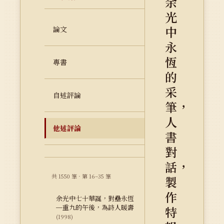
余
光
中
論文
永
恆
專書
的
采
自述評論
筆，
人
他述評論
書
對
話，
共 1550 筆 · 第 16–35 筆
製
作
余光中七十華誕，對壘永恆
─重九的午後，為詩人暖壽
特
(1998)