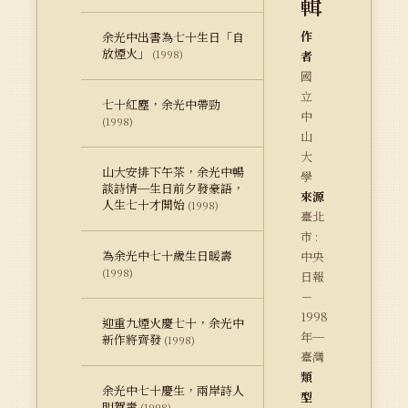
輯
作
余光中出書為七十生日「自
放煙火」
(1998)
者
國
立
七十紅塵，余光中帶勁
中
(1998)
山
大
山大安排下午茶，余光中暢
學
談詩情─生日前夕發豪語，
來源
人生七十才開始
(1998)
臺北
市 :
為余光中七十歲生日暖壽
中央
(1998)
日報
－
1998
迎重九煙火慶七十，余光中
年─
新作將齊發
(1998)
臺灣
類
余光中七十慶生，兩岸詩人
型
明賀壽
(1998)