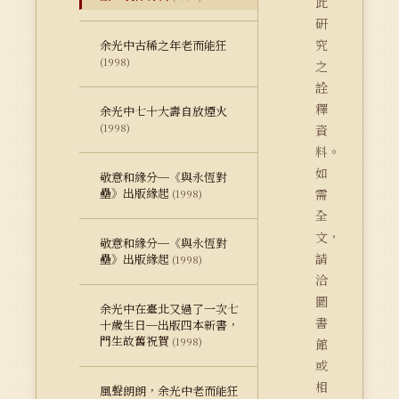
此
研
究
余光中古稀之年老而能狂
(1998)
之
詮
釋
余光中七十大壽自放煙火
(1998)
資
料。
如
敬意和緣分─《與永恆對
壘》出版緣起
需
(1998)
全
文，
敬意和緣分─《與永恆對
請
壘》出版緣起
(1998)
洽
圖
余光中在臺北又過了一次七
書
十歲生日─出版四本新書，
門生故舊祝賀
(1998)
館
或
相
風聲朗朗，余光中老而能狂