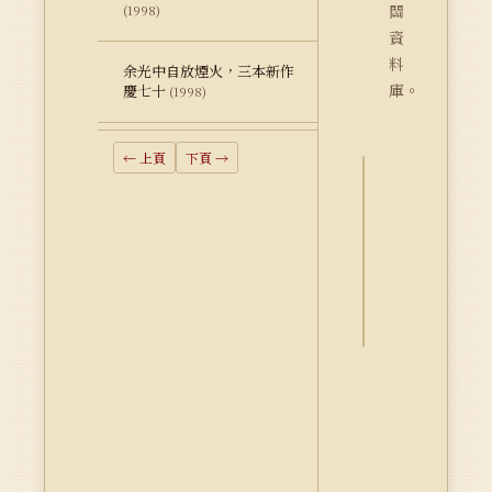
關
(1998)
資
料
余光中自放煙火，三本新作
庫。
慶七十
(1998)
← 上頁
下頁 →
詮
釋
資
料
Dublin
Core