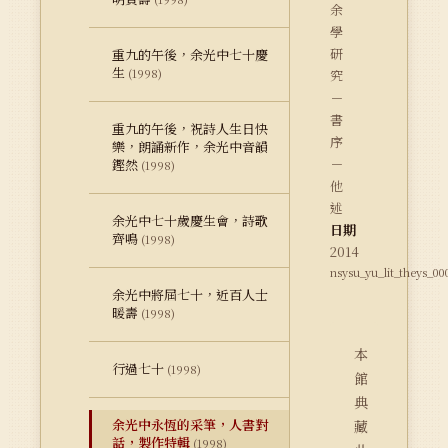
余
學
研
重九的午後，余光中七十慶
生
(1998)
究
－
書
重九的午後，祝詩人生日快
序
樂，朗誦新作，余光中音韻
－
鏗然
(1998)
他
述
余光中七十歲慶生會，詩歌
日期
齊鳴
(1998)
2014
nsysu_yu_lit_theys_00
余光中將屆七十，近百人士
暖壽
(1998)
本
行過七十
(1998)
館
典
余光中永恆的采筆，人書對
藏
話，製作特輯
(1998)