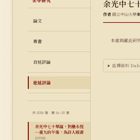
余學研究
余光中七
作者
國立中山大學
論文
本館典藏此研
專書
自述評論
詮釋資料 Dubl
他述評論
共 1550 筆 · 第 16–35 筆
余光中七十華誕，對壘永恆
─重九的午後，為詩人暖壽
(1998)