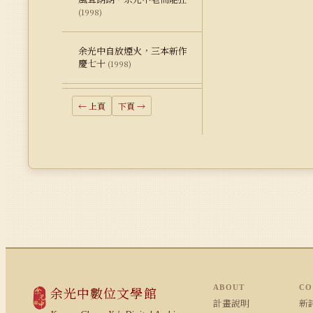
(1998)
余光中自放煙火，三本新作
慶七十
(1998)
← 上頁
下頁 →
ABOUT
CO
余光中數位文學館
計畫說明
新詩