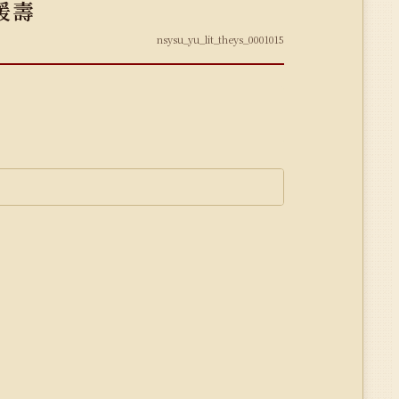
暖壽
nsysu_yu_lit_theys_0001015