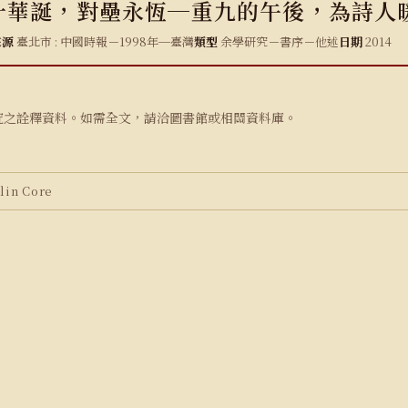
十華誕，對壘永恆─重九的午後，為詩人
來源
臺北市 : 中國時報－1998年─臺灣
類型
余學研究－書序－他述
日期
2014
究之詮釋資料。如需全文，請洽圖書館或相關資料庫。
in Core