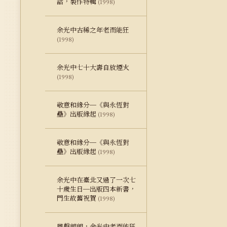
話，製作特輯
(1998)
余光中古稀之年老而能狂
(1998)
余光中七十大壽自放煙火
(1998)
敬意和緣分─《與永恆對
壘》出版緣起
(1998)
敬意和緣分─《與永恆對
壘》出版緣起
(1998)
余光中在臺北又過了一次七
十歲生日─出版四本新書，
門生故舊祝賀
(1998)
風聲朗朗，余光中老而能狂