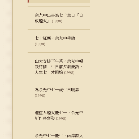
余光中出書為七十生日「自
放煙火」
(1998)
七十紅塵，余光中帶勁
(1998)
山大安排下午茶，余光中暢
談詩情─生日前夕發豪語，
人生七十才開始
(1998)
為余光中七十歲生日暖壽
(1998)
迎重九煙火慶七十，余光中
新作將齊發
(1998)
余光中七十慶生，兩岸詩人