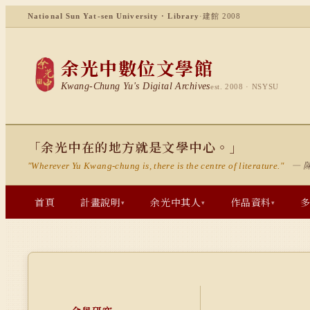
National Sun Yat-sen University · Library
·
建館 2008
余光中數位文學館
Kwang-Chung Yu's Digital Archives
est. 2008 · NSYSU
「余光中在的地方就是文學中心。」
— 
"Wherever Yu Kwang-chung is, there is the centre of literature."
首頁
計畫說明
余光中其人
作品資料
▾
▾
▾