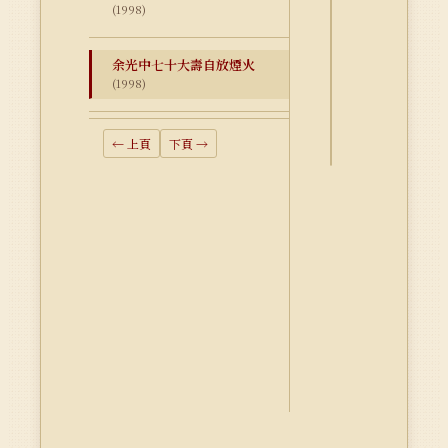
(1998)
詮
釋
余光中七十大壽自放煙火
資
(1998)
料
Dublin
← 上頁
下頁 →
Core