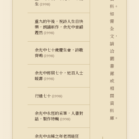
生
(1998)
料。
如
需
重九的午後，祝詩人生日快
樂，朗誦新作，余光中音韻
全
鏗然
(1998)
文，
請
余光中七十歲慶生會，詩歌
洽
齊鳴
(1998)
圖
書
余光中將屆七十，近百人士
館
暖壽
(1998)
或
相
關
行過七十
(1998)
資
料
余光中永恆的采筆，人書對
庫。
話，製作特輯
(1998)
余光中古稀之年老而能狂