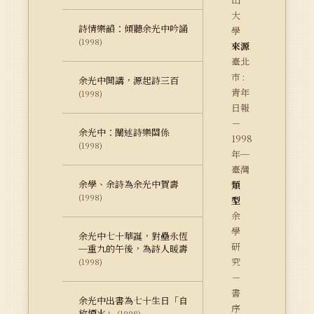
大
詩情樂韻：傾聽余光中吟誦
學
(1998)
來源
臺北
市 :
余光中開講，源起詩三百
青年
(1998)
日報
－
余光中：闡述詩樂關係
1998
(1998)
年─
臺灣
余學、余詩為余光中賀壽
類
(1998)
型
余
學
余光中七十華誕，對壘永恆
研
─重九的午後，為詩人暖壽
究
(1998)
－
書
余光中出書為七十生日「自
序
放煙火」
(1998)