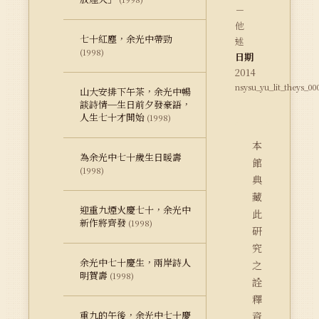
－
他
七十紅塵，余光中帶勁
述
(1998)
日期
2014
nsysu_yu_lit_theys_00
山大安排下午茶，余光中暢
談詩情─生日前夕發豪語，
人生七十才開始
(1998)
本
為余光中七十歲生日暖壽
館
(1998)
典
藏
迎重九煙火慶七十，余光中
此
新作將齊發
(1998)
研
究
余光中七十慶生，兩岸詩人
之
明賀壽
(1998)
詮
釋
重九的午後，余光中七十慶
資