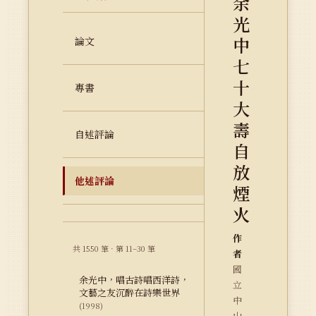
余
光
中
論文
七
十
專書
大
壽
自述評論
自
放
他述評論
煙
火
作
共 1550 筆 · 第 11–30 筆
者
國
余光中，唱古詩唱西洋詩，
立
文藝之友沉醉在詩樂世界
中
(1998)
山