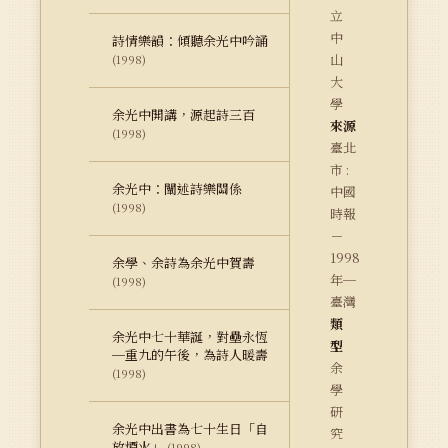
立
中
詩情樂韻：傾聽余光中吟誦
山
(1998)
大
學
余光中開講，源起詩三百
來源
(1998)
臺北
市 :
余光中：闡述詩樂關係
中國
(1998)
時報
－
1998
余學、余詩為余光中賀壽
年─
(1998)
臺灣
類
余光中七十華誕，對壘永恆
型
─重九的午後，為詩人暖壽
余
(1998)
學
研
余光中出書為七十生日「自
究
放煙火」
(1998)