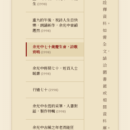
詮
生
(1998)
釋
資
重九的午後，祝詩人生日快
料。
樂，朗誦新作，余光中音韻
如
鏗然
(1998)
需
全
余光中七十歲慶生會，詩歌
文，
齊鳴
(1998)
請
洽
余光中將屆七十，近百人士
圖
暖壽
(1998)
書
館
行過七十
(1998)
或
相
余光中永恆的采筆，人書對
關
話，製作特輯
(1998)
資
料
余光中古稀之年老而能狂
庫。