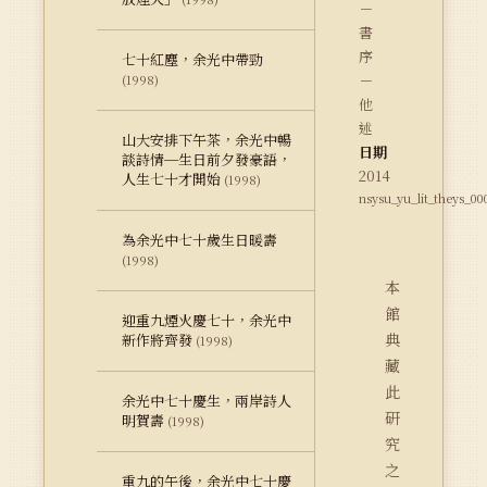
－
書
序
七十紅塵，余光中帶勁
－
(1998)
他
述
山大安排下午茶，余光中暢
日期
談詩情─生日前夕發豪語，
2014
人生七十才開始
(1998)
nsysu_yu_lit_theys_00
為余光中七十歲生日暖壽
(1998)
本
館
迎重九煙火慶七十，余光中
典
新作將齊發
(1998)
藏
此
余光中七十慶生，兩岸詩人
研
明賀壽
(1998)
究
之
重九的午後，余光中七十慶