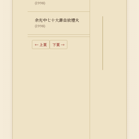
(1998)
余光中七十大壽自放煙火
(1998)
詮
釋
資
← 上頁
下頁 →
料
Dublin
Core