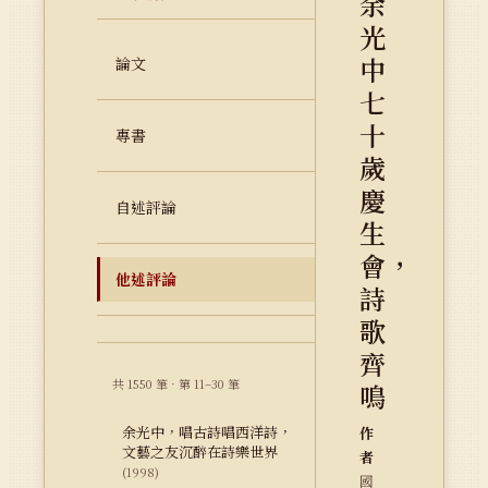
余
光
中
論文
七
十
專書
歲
慶
自述評論
生
會，
他述評論
詩
歌
齊
共 1550 筆 · 第 11–30 筆
鳴
余光中，唱古詩唱西洋詩，
作
文藝之友沉醉在詩樂世界
者
(1998)
國