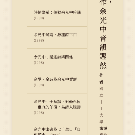
作，
余
詩情樂韻：傾聽余光中吟誦
光
(1998)
中
余光中開講，源起詩三百
音
(1998)
韻
鏗
余光中：闡述詩樂關係
然
(1998)
作
余學、余詩為余光中賀壽
者
(1998)
國
立
余光中七十華誕，對壘永恆
中
─重九的午後，為詩人暖壽
山
(1998)
大
學
來源
余光中出書為七十生日「自
放煙火」
臺北
(1998)