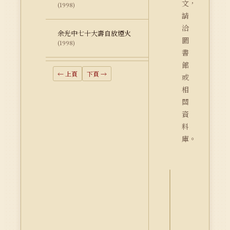
文，
(1998)
請
洽
余光中七十大壽自放煙火
圖
(1998)
書
館
← 上頁
下頁 →
或
相
關
資
料
庫。
詮
釋
資
料