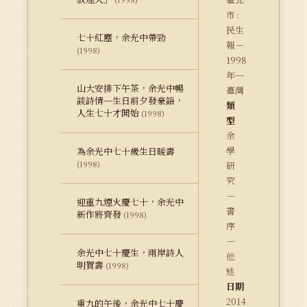
市 :
民生
七十紅塵，余光中帶勁
報－
(1998)
1998
年─
山大安排下午茶，余光中暢
臺灣
談詩情─生日前夕發豪語，
類
人生七十才開始
(1998)
型
余
學
為余光中七十歲生日暖壽
(1998)
研
究
－
迎重九煙火慶七十，余光中
書
新作將齊發
(1998)
序
－
余光中七十慶生，兩岸詩人
他
明賀壽
(1998)
述
日期
2014
重九的午後，余光中七十慶