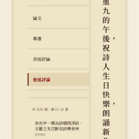
重
九
的
論文
午
後，
專書
祝
詩
自述評論
人
生
他述評論
日
快
樂，
共 1550 筆 · 第 11–30 筆
朗
誦
余光中，唱古詩唱西洋詩，
文藝之友沉醉在詩樂世界
新
(1998)