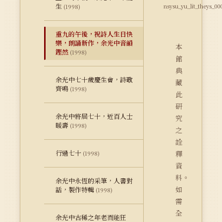
生
nsysu_yu_lit_theys_00
(1998)
重九的午後，祝詩人生日快
樂，朗誦新作，余光中音韻
本
鏗然
(1998)
館
典
余光中七十歲慶生會，詩歌
藏
齊鳴
(1998)
此
研
余光中將屆七十，近百人士
究
暖壽
(1998)
之
詮
行過七十
釋
(1998)
資
料。
余光中永恆的采筆，人書對
如
話，製作特輯
(1998)
需
全
余光中古稀之年老而能狂