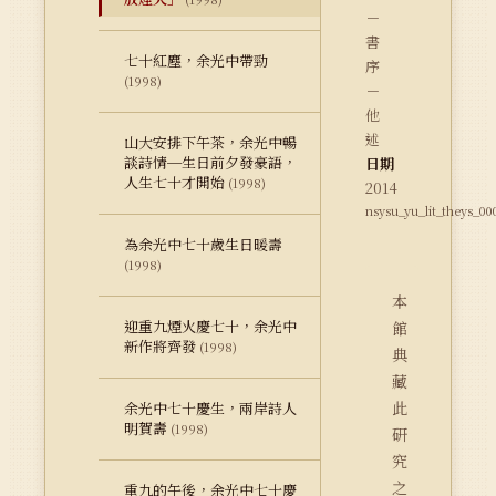
－
書
七十紅塵，余光中帶勁
序
(1998)
－
他
述
山大安排下午茶，余光中暢
談詩情─生日前夕發豪語，
日期
人生七十才開始
(1998)
2014
nsysu_yu_lit_theys_00
為余光中七十歲生日暖壽
(1998)
本
迎重九煙火慶七十，余光中
館
新作將齊發
(1998)
典
藏
此
余光中七十慶生，兩岸詩人
明賀壽
(1998)
研
究
之
重九的午後，余光中七十慶