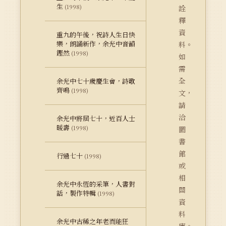
生
(1998)
詮
釋
資
重九的午後，祝詩人生日快
樂，朗誦新作，余光中音韻
料。
鏗然
(1998)
如
需
全
余光中七十歲慶生會，詩歌
齊鳴
(1998)
文，
請
洽
余光中將屆七十，近百人士
暖壽
(1998)
圖
書
館
行過七十
(1998)
或
相
余光中永恆的采筆，人書對
關
話，製作特輯
(1998)
資
料
余光中古稀之年老而能狂