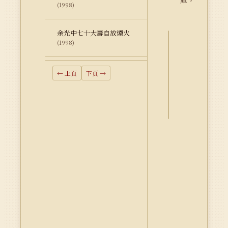
庫。
(1998)
余光中七十大壽自放煙火
(1998)
詮
釋
← 上頁
下頁 →
資
料
Dublin
Core