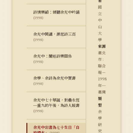
者
國
詩情樂韻：傾聽余光中吟誦
立
(1998)
中
山
大
余光中開講，源起詩三百
學
(1998)
來源
臺北
余光中：闡述詩樂關係
市 :
(1998)
聯合
報－
余學、余詩為余光中賀壽
1998
(1998)
年─
臺灣
類
余光中七十華誕，對壘永恆
型
─重九的午後，為詩人暖壽
(1998)
余
學
研
余光中出書為七十生日「自
究
放煙火」
(1998)