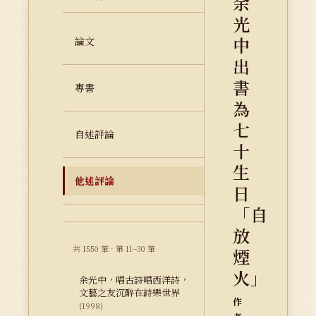
余
光
中
論文
出
書
專書
為
七
自述評論
十
生
他述評論
日
「自
放
共 1550 筆 · 第 11–30 筆
煙
火」
余光中，唱古詩唱西洋詩，
文藝之友沉醉在詩樂世界
作
(1998)