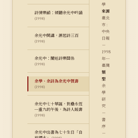
學
來源
詩情樂韻：傾聽余光中吟誦
臺北
(1998)
市 :
中央
余光中開講，源起詩三百
日報
(1998)
－
1998
余光中：闡述詩樂關係
年─
(1998)
臺灣
類
型
余學、余詩為余光中賀壽
余
(1998)
學
研
余光中七十華誕，對壘永恆
究
─重九的午後，為詩人暖壽
－
(1998)
書
序
余光中出書為七十生日「自
－
放煙火」
(1998)