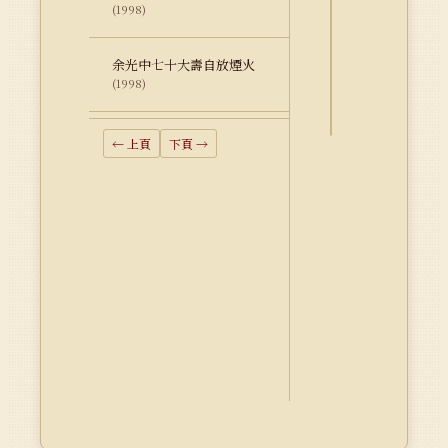
詮
(1998)
釋
資
余光中七十大壽自放煙火
料
(1998)
Dublin
Core
← 上頁
下頁 →