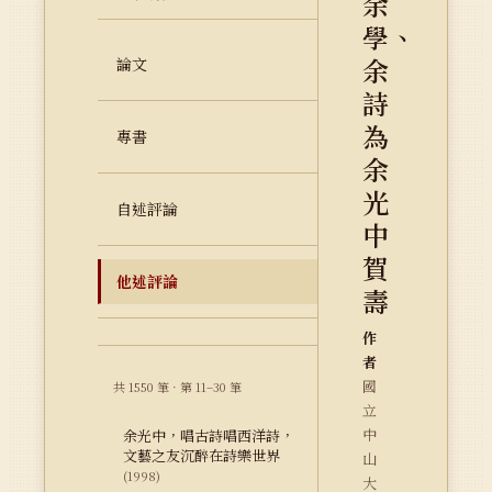
余
學、
余
論文
詩
為
專書
余
光
自述評論
中
賀
他述評論
壽
作
者
國
共 1550 筆 · 第 11–30 筆
立
中
余光中，唱古詩唱西洋詩，
文藝之友沉醉在詩樂世界
山
(1998)
大