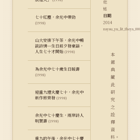
他
述
日期
七十紅塵，余光中帶勁
2014
(1998)
nsysu_yu_lit_theys_00
山大安排下午茶，余光中暢
談詩情─生日前夕發豪語，
人生七十才開始
(1998)
本
館
為余光中七十歲生日暖壽
典
(1998)
藏
此
研
迎重九煙火慶七十，余光中
新作將齊發
(1998)
究
之
詮
余光中七十慶生，兩岸詩人
明賀壽
(1998)
釋
資
料。
重九的午後，余光中七十慶