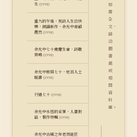
生
如
(1998)
需
全
重九的午後，祝詩人生日快
文，
樂，朗誦新作，余光中音韻
鏗然
(1998)
請
洽
圖
余光中七十歲慶生會，詩歌
齊鳴
(1998)
書
館
或
余光中將屆七十，近百人士
暖壽
相
(1998)
關
資
行過七十
(1998)
料
庫。
余光中永恆的采筆，人書對
話，製作特輯
(1998)
余光中古稀之年老而能狂