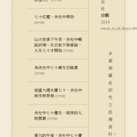
他
述
日期
七十紅塵，余光中帶勁
2014
(1998)
nsysu_yu_lit_theys_00
山大安排下午茶，余光中暢
談詩情─生日前夕發豪語，
人生七十才開始
(1998)
本
館
為余光中七十歲生日暖壽
典
(1998)
藏
此
研
迎重九煙火慶七十，余光中
新作將齊發
(1998)
究
之
詮
余光中七十慶生，兩岸詩人
明賀壽
(1998)
釋
資
料。
重九的午後，余光中七十慶