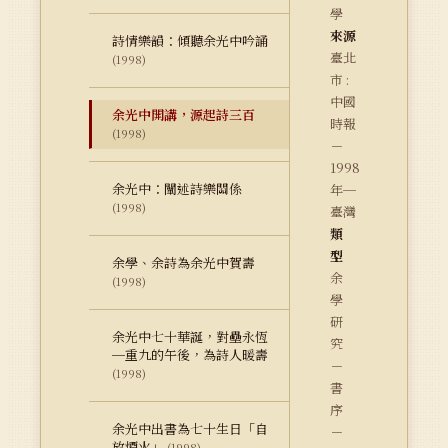
學
來源
詩情樂韻：傾聽余光中吟誦
臺北
(1998)
市 :
中國
余光中開講，源起詩三百
時報
(1998)
－
1998
余光中：闡述詩樂關係
年─
(1998)
臺灣
類
型
余學、余詩為余光中賀壽
余
(1998)
學
研
余光中七十華誕，對壘永恆
究
─重九的午後，為詩人暖壽
－
(1998)
書
序
余光中出書為七十生日「自
－
放煙火」
(1998)