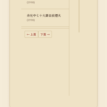
詮
(1998)
釋
資
余光中七十大壽自放煙火
料
(1998)
Dublin
Core
← 上頁
下頁 →