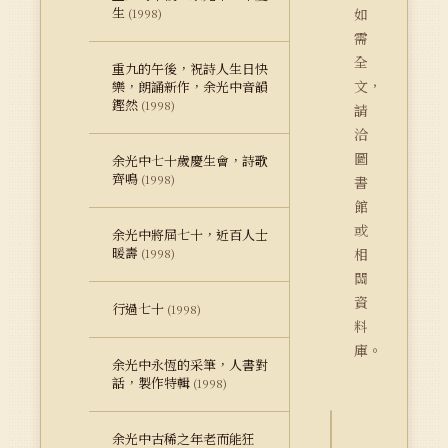
生
如
(1998)
需
全
重九的午後，祝詩人生日快
文，
樂，朗誦新作，余光中音韻
鏗然
(1998)
請
洽
圖
余光中七十歲慶生會，詩歌
齊鳴
(1998)
書
館
或
余光中將屆七十，近百人士
暖壽
相
(1998)
關
資
行過七十
(1998)
料
庫。
余光中永恆的采筆，人書對
話，製作特輯
(1998)
余光中古稀之年老而能狂