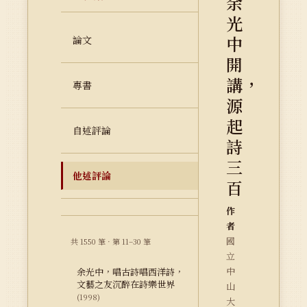
余
光
中
論文
開
講，
專書
源
起
自述評論
詩
三
他述評論
百
作
者
國
共 1550 筆 · 第 11–30 筆
立
中
余光中，唱古詩唱西洋詩，
文藝之友沉醉在詩樂世界
山
(1998)
大