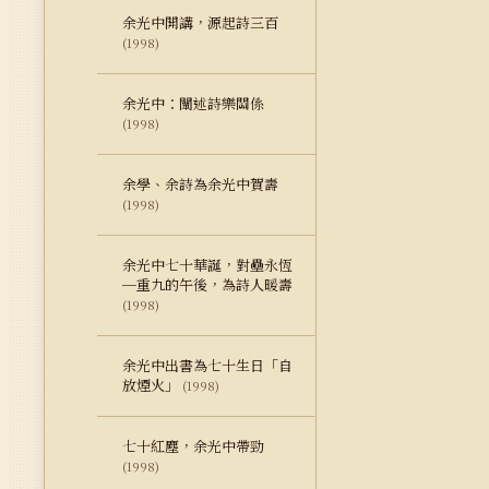
余光中開講，源起詩三百
(1998)
余光中：闡述詩樂關係
(1998)
余學、余詩為余光中賀壽
(1998)
余光中七十華誕，對壘永恆
─重九的午後，為詩人暖壽
(1998)
余光中出書為七十生日「自
放煙火」
(1998)
七十紅塵，余光中帶勁
(1998)