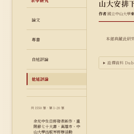
余學研究
山大安排
作者
國立中山大學
論文
本館典藏此研
專書
自述評論
詮釋資料 Dubl
他述評論
共 1550 筆 · 第 1–20 筆
余光中生日將發表新作，重
陽節七十大壽，高雄市、中
山大學出版界將辦活動