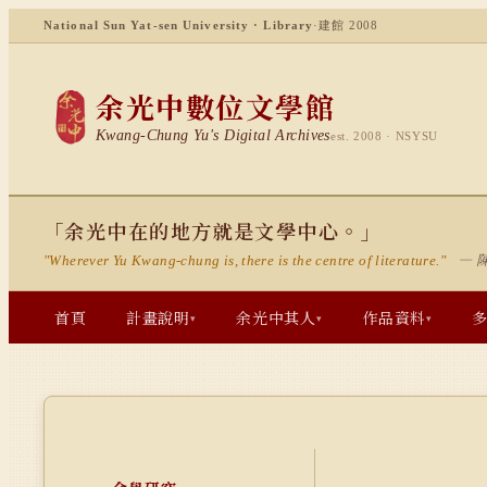
National Sun Yat-sen University · Library
·
建館 2008
余光中數位文學館
Kwang-Chung Yu's Digital Archives
est. 2008 · NSYSU
「余光中在的地方就是文學中心。」
— 
"Wherever Yu Kwang-chung is, there is the centre of literature."
首頁
計畫說明
余光中其人
作品資料
▾
▾
▾