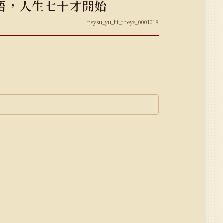
語，人生七十才開始
nsysu_yu_lit_theys_0001018