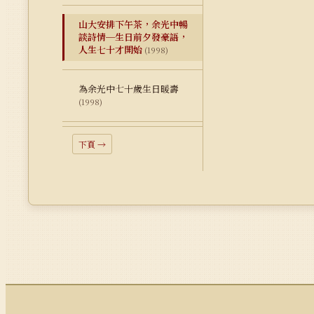
山大安排下午茶，余光中暢
談詩情─生日前夕發豪語，
人生七十才開始
(1998)
為余光中七十歲生日暖壽
(1998)
下頁 →