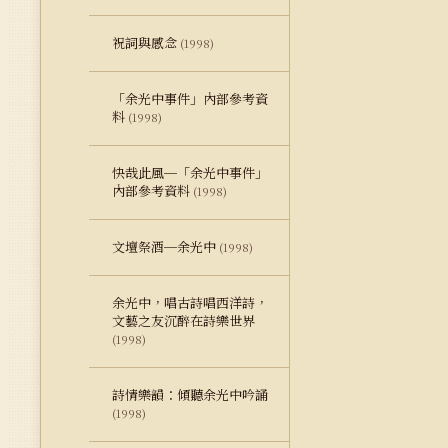
祝詞與感念
(1998)
「余光中事件」內部參考資
料
(1998)
快哉此風─「余光中事件」
內部參考資料
(1998)
文壇祭酒─余光中
(1998)
余光中，唱古詩唱西洋詩，
文藝之友沉醉在詩樂世界
(1998)
詩情樂韻：傾聽余光中吟誦
(1998)