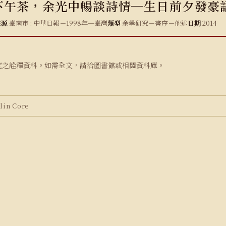
下午茶，余光中暢談詩情─生日前夕發豪
來源
臺南市 : 中華日報－1998年─臺灣
類型
余學研究－書序－他述
日期
2014
究之詮釋資料。如需全文，請洽圖書館或相關資料庫。
in Core