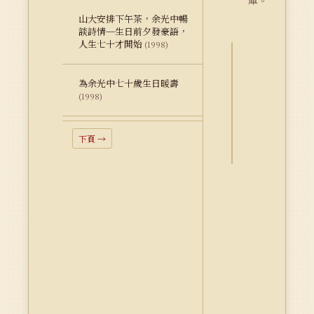
庫。
山大安排下午茶，余光中暢
談詩情─生日前夕發豪語，
人生七十才開始
(1998)
詮
為余光中七十歲生日暖壽
釋
(1998)
資
料
Dublin
下頁 →
Core