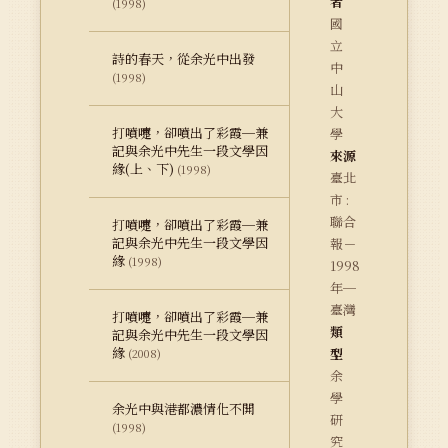
者
(1998)
國
立
詩的春天，從余光中出發
中
(1998)
山
大
打噴嚏，卻噴出了彩霞─兼
學
記與余光中先生一段文學因
來源
緣(上、下)
(1998)
臺北
市 :
聯合
打噴嚏，卻噴出了彩霞─兼
記與余光中先生一段文學因
報－
緣
(1998)
1998
年─
臺灣
打噴嚏，卻噴出了彩霞─兼
類
記與余光中先生一段文學因
緣
型
(2008)
余
學
余光中與港都濃情化不開
研
(1998)
究