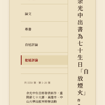
余
光
中
論文
出
書
專書
為
七
自述評論
十
生
他述評論
日
「自
放
共 1550 筆 · 第 1–20 筆
煙
火」
余光中生日將發表新作，重
陽節七十大壽，高雄市、中
作
山大學出版界將辦活動