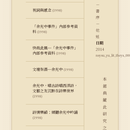
－
祝詞與感念
(1998)
書
序
－
「余光中事件」內部參考資
他
料
(1998)
述
日期
快哉此風─「余光中事件」
2014
內部參考資料
(1998)
nsysu_yu_lit_theys_00
文壇祭酒─余光中
(1998)
本
余光中，唱古詩唱西洋詩，
館
文藝之友沉醉在詩樂世界
典
(1998)
藏
此
詩情樂韻：傾聽余光中吟誦
研
(1998)
究
之