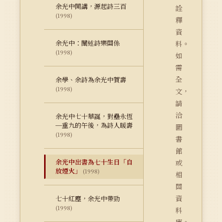
余光中開講，源起詩三百
詮
(1998)
釋
資
余光中：闡述詩樂關係
料。
(1998)
如
需
全
余學、余詩為余光中賀壽
(1998)
文，
請
洽
余光中七十華誕，對壘永恆
─重九的午後，為詩人暖壽
圖
(1998)
書
館
余光中出書為七十生日「自
或
放煙火」
(1998)
相
關
資
七十紅塵，余光中帶勁
(1998)
料