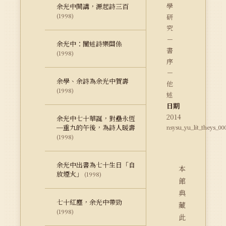
學
余光中開講，源起詩三百
(1998)
研
究
－
余光中：闡述詩樂關係
書
(1998)
序
－
余學、余詩為余光中賀壽
他
(1998)
述
日期
2014
余光中七十華誕，對壘永恆
─重九的午後，為詩人暖壽
nsysu_yu_lit_theys_00
(1998)
余光中出書為七十生日「自
本
放煙火」
(1998)
館
典
七十紅塵，余光中帶勁
藏
(1998)
此