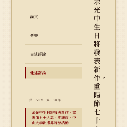
余
光
中
論文
生
日
專書
將
發
自述評論
表
新
他述評論
作，
重
陽
共 1550 筆 · 第 1–20 筆
節
七
余光中生日將發表新作，重
陽節七十大壽，高雄市、中
十
山大學出版界將辦活動