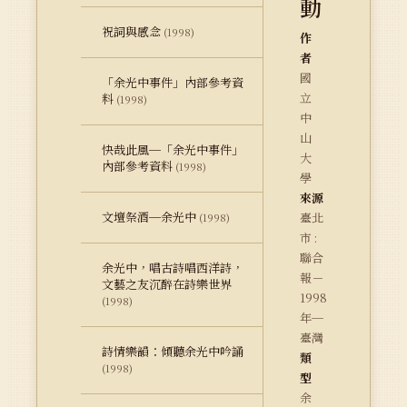
動
祝詞與感念
(1998)
作
者
國
「余光中事件」內部參考資
立
料
(1998)
中
山
快哉此風─「余光中事件」
大
內部參考資料
(1998)
學
來源
文壇祭酒─余光中
臺北
(1998)
市 :
聯合
余光中，唱古詩唱西洋詩，
報－
文藝之友沉醉在詩樂世界
1998
(1998)
年─
臺灣
詩情樂韻：傾聽余光中吟誦
類
(1998)
型
余