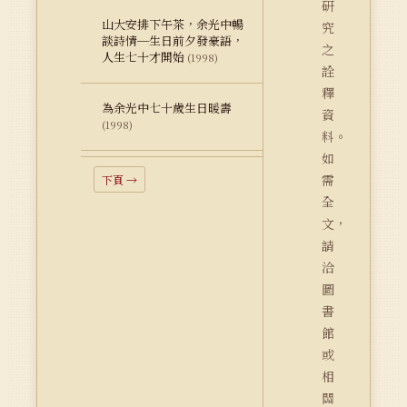
研
山大安排下午茶，余光中暢
究
談詩情─生日前夕發豪語，
之
人生七十才開始
(1998)
詮
釋
為余光中七十歲生日暖壽
資
(1998)
料。
如
需
下頁 →
全
文，
請
洽
圖
書
館
或
相
關