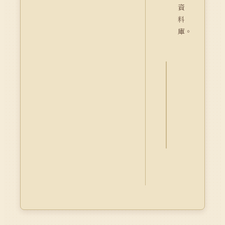
資
料
庫。
詮
釋
資
料
Dublin
Core