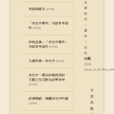
余
學
祝詞與感念
(1998)
研
究
「余光中事件」內部參考資
－
料
(1998)
書
序
－
快哉此風─「余光中事件」
內部參考資料
(1998)
他
述
日期
文壇祭酒─余光中
(1998)
2014
nsysu_yu_lit_theys_0
余光中，唱古詩唱西洋詩，
文藝之友沉醉在詩樂世界
(1998)
本
館
詩情樂韻：傾聽余光中吟誦
典
(1998)
藏