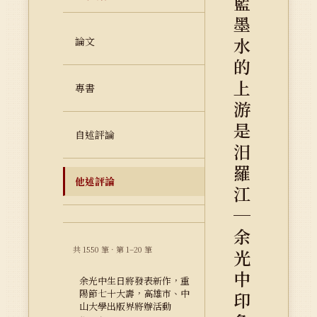
藍
墨
水
論文
的
上
專書
游
是
自述評論
汨
羅
他述評論
江
─
余
共 1550 筆 · 第 1–20 筆
光
中
余光中生日將發表新作，重
陽節七十大壽，高雄市、中
印
山大學出版界將辦活動