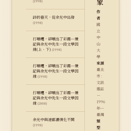
象
(1998)
作
詩的春天，從余光中出發
者
(1998)
國
立
中
打噴嚏，卻噴出了彩霞─兼
山
記與余光中先生一段文學因
緣(上、下)
(1998)
大
學
來源
打噴嚏，卻噴出了彩霞─兼
臺北
記與余光中先生一段文學因
市 :
緣
(1998)
文訊
雜誌
打噴嚏，卻噴出了彩霞─兼
－
記與余光中先生一段文學因
1996
緣
(2008)
年─
臺灣
余光中與港都濃情化不開
類
(1998)
型