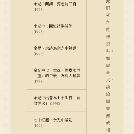
此
余光中開講，源起詩三百
研
(1998)
究
之
余光中：闡述詩樂關係
詮
(1998)
釋
資
余學、余詩為余光中賀壽
料。
(1998)
如
需
余光中七十華誕，對壘永恆
全
─重九的午後，為詩人暖壽
文，
(1998)
請
洽
余光中出書為七十生日「自
圖
放煙火」
(1998)
書
館
七十紅塵，余光中帶勁
或
(1998)
相