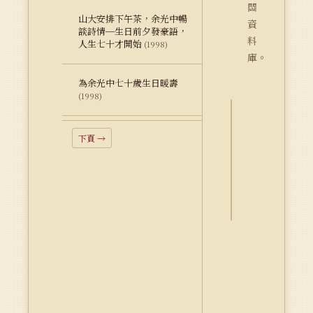
關
山大安排下午茶，余光中暢
資
談詩情─生日前夕發豪語，
料
人生七十才開始
(1998)
庫。
為余光中七十歲生日暖壽
(1998)
詮
下頁 →
釋
資
料
Dublin
Core