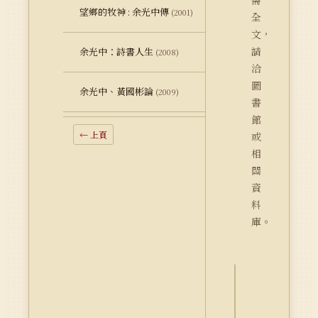
需
望鄉的牧神 : 余光中傳
(2001)
全
文，
請
余光中：詩書人生
(2008)
洽
圖
余光中、黃國彬論
(2009)
書
館
← 上頁
或
相
關
資
料
庫。
詮
釋