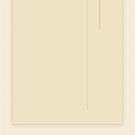
資
料
Dublin
Core