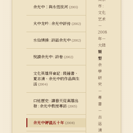
市 :
余光中：與永恆拔河
(2001)
文化
艺术
火中龙吟 : 余光中評传
(2002)
－
2008
年－
水仙情操 : 詩話余光中
(2002)
大陸
類
悅讀余光中 : 詩卷
(2002)
型
余
學
文化英雄拜會記 : 錢鍾書、
研
夏志清、余光中的作品與生
活
究
(2004)
－
專
口述歷史 : 讓春天從高雄出
書
發 : 余光中教授專訪
(2005)
－
古
余光中评说五十年
(2008)
远
清