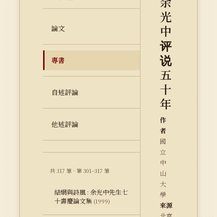
余
光
中
論文
评
说
專書
五
十
自述評論
年
作
他述評論
者
國
立
中
共 317 筆 · 第 301–317 筆
山
大
結網與詩風 : 余光中先生七
學
十壽慶論文集
(1999)
來源
北京