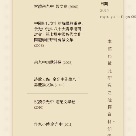
日期
悅讀余光中. 散文卷
(2008)
2014
nsysu_yu_lit_theys_00
中國近代文化的解構與重建 :
余光中先生八十大壽學術研
討會‧第七屆中國近代文化
問題學術研討會論文集
本
(2008)
館
典
余光中幽默詩選
(2008)
藏
此
研
詩歌天保 : 余光中先生八十
壽慶論文集
究
(2008)
之
詮
悅讀余光中. 遊記文學卷
釋
(2010)
資
料。
作家小傳:余光中
(2011)
如