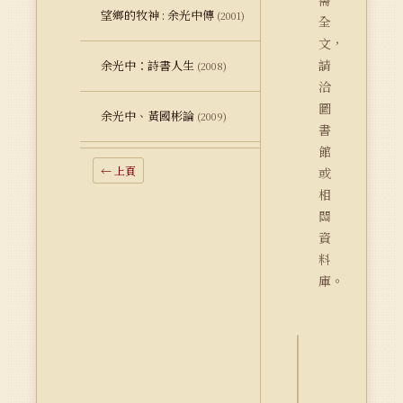
需
望鄉的牧神 : 余光中傳
(2001)
全
文，
請
余光中：詩書人生
(2008)
洽
圖
余光中、黃國彬論
(2009)
書
館
← 上頁
或
相
關
資
料
庫。
詮
釋