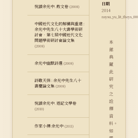
日期
悅讀余光中. 散文卷
(2008)
2014
nsysu_yu_lit_theys_00
中國近代文化的解構與重建 :
余光中先生八十大壽學術研
討會‧第七屆中國近代文化
問題學術研討會論文集
本
(2008)
館
典
余光中幽默詩選
(2008)
藏
此
研
詩歌天保 : 余光中先生八十
壽慶論文集
究
(2008)
之
詮
悅讀余光中. 遊記文學卷
釋
(2010)
資
料。
作家小傳:余光中
(2011)
如