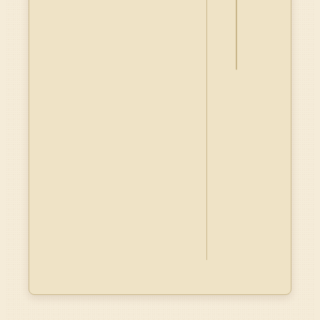
資
料
Dublin
Core