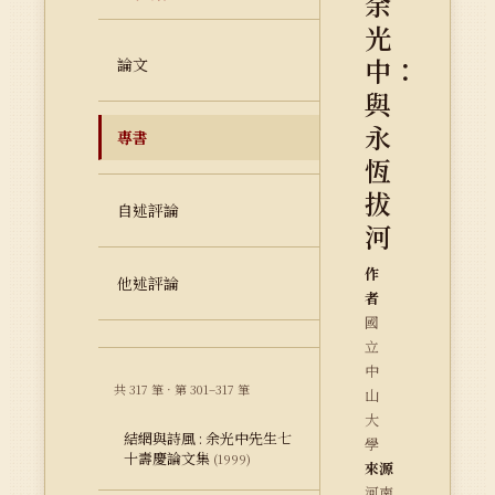
余
光
中：
論文
與
永
專書
恆
拔
自述評論
河
作
他述評論
者
國
立
中
共 317 筆 · 第 301–317 筆
山
大
結網與詩風 : 余光中先生七
學
十壽慶論文集
(1999)
來源
河南