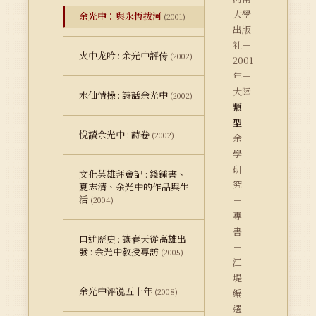
大學
余光中：與永恆拔河
(2001)
出版
社－
火中龙吟 : 余光中評传
(2002)
2001
年－
大陸
水仙情操 : 詩話余光中
(2002)
類
型
悅讀余光中 : 詩卷
(2002)
余
學
研
文化英雄拜會記 : 錢鍾書、
究
夏志清、余光中的作品與生
活
－
(2004)
專
書
口述歷史 : 讓春天從高雄出
－
發 : 余光中教授專訪
(2005)
江
堤
余光中评说五十年
(2008)
編
選