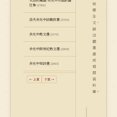
火浴的鳳凰-余光中作品評論
如
仕集
(1986)
需
全
洛夫余光中詩歌欣賞
(1993)
文，
請
余光中散文選
(1975)
洽
圖
書
余光中跨世紀散文選
(2008)
館
或
余光中短詩選
(2003)
相
關
資
← 上頁
下頁 →
料
庫。