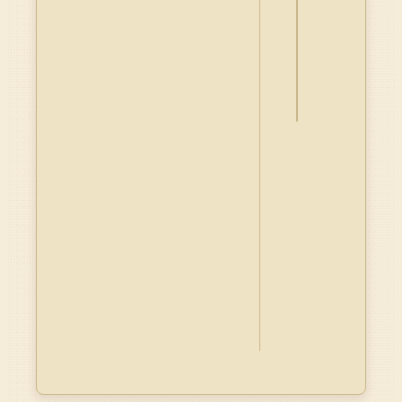
詮
釋
資
料
Dublin
Core