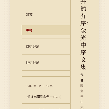
井
然
有
論文
序:
余
專書
光
中
自述評論
序
文
他述評論
集
作
者
國
共 317 筆 · 第 21–40 筆
立
中
從徐志摩到余光中
(1978)
山
大