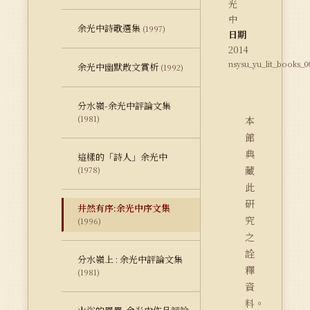
光
中
余光中詩歌選集
(1997)
日期
2014
nsysu_yu_lit_books_0
余光中幽默散文賞析
(1992)
分水嶺-余光中評論文集
(1981)
本
館
典
這樣的「詩人」余光中
藏
(1978)
此
研
井然有序:余光中序文集
究
(1996)
之
詮
分水嶺上 : 余光中評論文集
釋
(1981)
資
料。