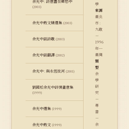
余光中 : 詩意盡在鄉愁中
學
(2003)
來源
臺北
余光中散文精選集
市 :
(2003)
九歌
－
余光中談詩歌
(2003)
1996
年─
臺灣
余光中談翻譯
(2002)
類
型
余光中 : 與永恆拔河
(2001)
余
學
研
劉國松余光中詩情畫意集
究
(1999)
－
專
余光中選集
(1999)
書
－
余
余光中散文
(1999)