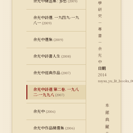
余光中精选集 : 乡愁
(2009)
學
研
究
余光中詩選. 一九四九-一九
－
八一
(2009)
專
書
余光中選集
(2009)
－
余
光
余光中詩書人生
(2008)
中
日期
余光中經典作品
(2007)
2014
nsysu_yu_lit_books_0
余光中詩選 第二卷. 一九八
二-一九九八
(2007)
本
余光中
(2006)
館
典
藏
余光中作品精選集
(2006)