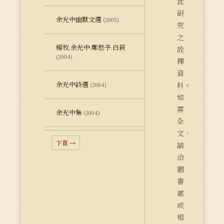
此
研
余光中幽默文選
(2005)
究
之
楊牧.余光中.鄭愁予.白萩
詮
(2004)
釋
資
余光中詩選
料。
(2004)
如
需
余光中集
(2004)
全
文，
下頁 →
請
洽
圖
書
館
或
相