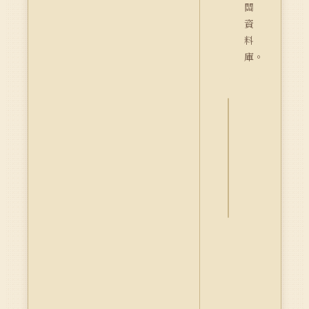
關
資
料
庫。
詮
釋
資
料
Dublin
Core