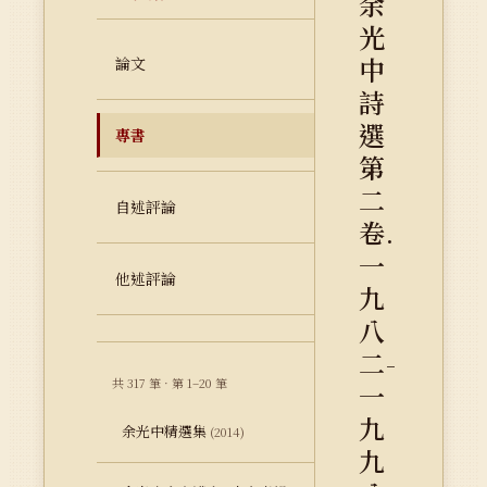
余
光
中
論文
詩
選
專書
第
二
自述評論
卷.
一
他述評論
九
八
二-
共 317 筆 · 第 1–20 筆
一
九
余光中精選集
(2014)
九