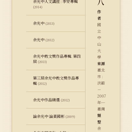
八
余光中人文講座 : 李安專輯
(2014)
作
者
余光中
(2013)
國
立
中
余光中
(2012)
山
大
余光中散文獎作品專輯. 第四
學
屆
(2013)
來源
臺北
市 :
第三屆余光中散文獎作品專
洪範
輯
(2012)
－
2007
余光中作品精選
(2012)
年─
臺灣
類
論余光中 論黃國彬
(2009)
型
余