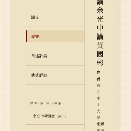
論
余
光
論文
中
論
專書
黃
國
自述評論
彬
作
他述評論
者
國
立
中
共 317 筆 · 第 1–20 筆
山
大
余光中精選集
(2014)
學
來源
香港