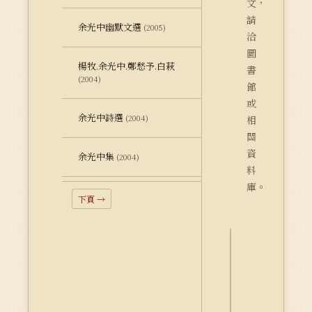
文，
請
余光中幽默文選
(2005)
洽
圖
楊牧.余光中.鄭愁予.白萩
書
(2004)
館
或
余光中詩選
(2004)
相
關
資
余光中集
(2004)
料
庫。
下頁 →
詮
釋
資
料