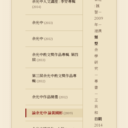
余光中人文講座 : 李安專輯
: 匯
(2014)
智－
2009
余光中
(2013)
年－
港澳
類
余光中
(2012)
型
余
余光中散文獎作品專輯. 第四
學
屆
(2013)
研
究
－
第三屆余光中散文獎作品專
輯
專
(2012)
書
－
余光中作品精選
(2012)
王
良
和
論余光中 論黃國彬
(2009)
日期
2014