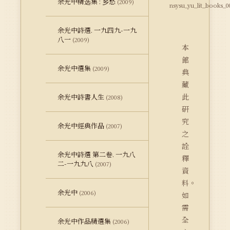
余光中精选集 : 乡愁
(2009)
nsysu_yu_lit_books_0
余光中詩選. 一九四九-一九
八一
(2009)
本
館
余光中選集
(2009)
典
藏
此
余光中詩書人生
(2008)
研
究
余光中經典作品
(2007)
之
詮
余光中詩選 第二卷. 一九八
釋
二-一九九八
(2007)
資
料。
余光中
(2006)
如
需
全
余光中作品精選集
(2006)