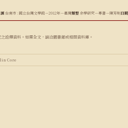
來源
台南市 : 國立台灣文學館－2012年－臺灣
類型
余學研究－專書－陳芳明
日期
究之詮釋資料。如需全文，請洽圖書館或相關資料庫。
in Core