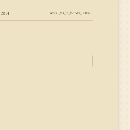
2014
nsysu_yu_lit_books_000028