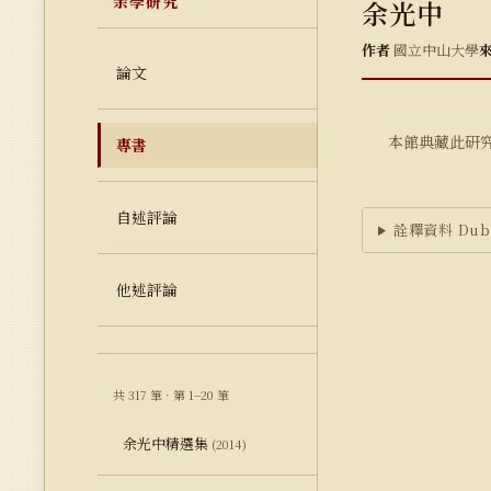
余學研究
余光中
作者
國立中山大學
論文
本館典藏此研
專書
自述評論
詮釋資料 Dubl
他述評論
共 317 筆 · 第 1–20 筆
余光中精選集
(2014)