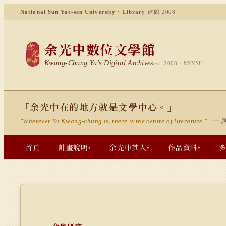
National Sun Yat-sen University · Library
·
建館 2008
余光中數位文學館
Kwang-Chung Yu's Digital Archives
est. 2008 · NSYSU
「余光中在的地方就是文學中心。」
— 
"Wherever Yu Kwang-chung is, there is the centre of literature."
首頁
計畫說明
余光中其人
作品資料
▾
▾
▾