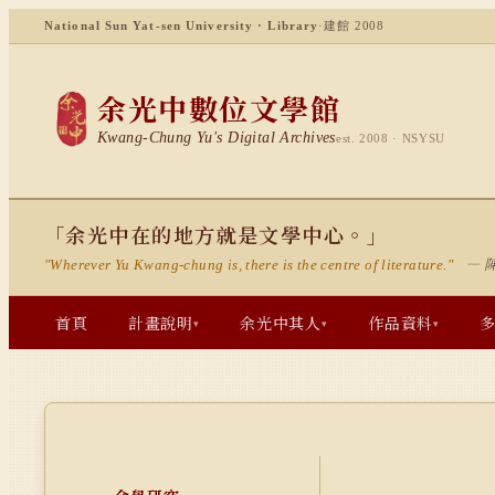
National Sun Yat-sen University · Library
·
建館 2008
余光中數位文學館
Kwang-Chung Yu's Digital Archives
est. 2008 · NSYSU
「余光中在的地方就是文學中心。」
— 
"Wherever Yu Kwang-chung is, there is the centre of literature."
首頁
計畫說明
余光中其人
作品資料
▾
▾
▾