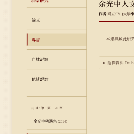
余學研究
余光中人文
作者
國立中山大學
論文
本館典藏此研
專書
自述評論
詮釋資料 Dubl
他述評論
共 317 筆 · 第 1–20 筆
余光中精選集
(2014)