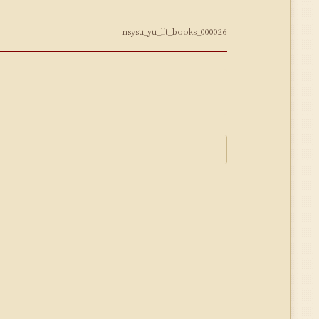
nsysu_yu_lit_books_000026