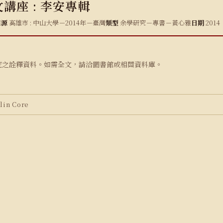
講座 : 李安專輯
來源
高雄市 : 中山大學－2014年－臺灣
類型
余學研究－專書－黃心雅
日期
2014
究之詮釋資料。如需全文，請洽圖書館或相關資料庫。
in Core