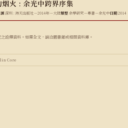
烟火 : 余光中跨界序集
來源
深圳 : 海天出版社－2014年－大陸
類型
余學研究－專書－余光中
日期
2014
究之詮釋資料。如需全文，請洽圖書館或相關資料庫。
in Core