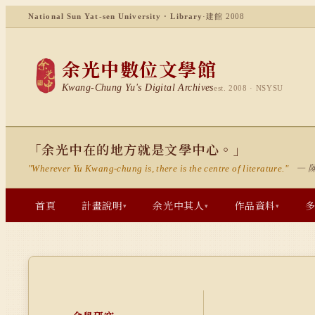
National Sun Yat-sen University · Library
·
建館 2008
余光中數位文學館
Kwang-Chung Yu's Digital Archives
est. 2008 · NSYSU
「余光中在的地方就是文學中心。」
— 
"Wherever Yu Kwang-chung is, there is the centre of literature."
首頁
計畫說明
余光中其人
作品資料
▾
▾
▾