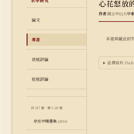
余學研究
心花怒放的
作者
國立中山大學
論文
本館典藏此研
專書
自述評論
詮釋資料 Dubl
他述評論
共 317 筆 · 第 1–20 筆
余光中精選集
(2014)