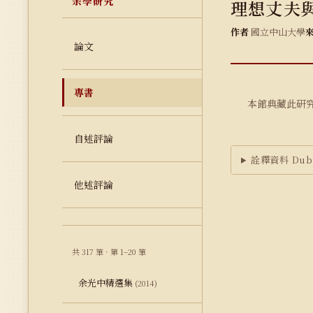
余學研究
理想丈夫與
作者
國立中山大學
論文
專書
本館典藏此研
自述評論
詮釋資料 Dubl
他述評論
共 317 筆 · 第 1–20 筆
余光中精選集
(2014)