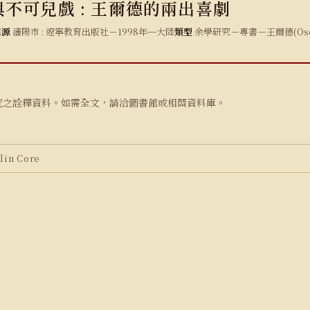
不可兒戲 : 王爾德的兩出喜劇
來源
瀋陽市 : 遼寧教育出版社－1998年─大陸
類型
余學研究－專書－王爾德(Oscar
究之詮釋資料。如需全文，請洽圖書館或相關資料庫。
in Core