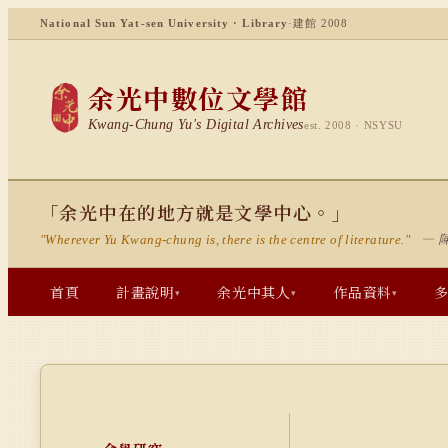
National Sun Yat-sen University · Library
·
建館 2008
余光中數位文學館
Kwang-Chung Yu's Digital Archives
est. 2008 · NSYSU
「余光中在的地方就是文學中心。」
— 
"Wherever Yu Kwang-chung is, there is the centre of literature."
首頁
計畫說明
余光中其人
作品資料
▾
▾
▾