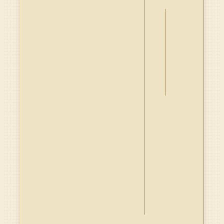
詮
釋
資
料
Dublin
Core