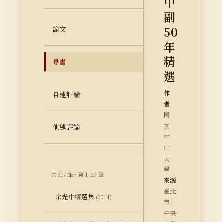
中
副
50
論文
年
精
專書
選
作
自述評論
者
國
立
他述評論
中
山
大
學
共 317 筆 · 第 1–20 筆
來源
臺北
余光中精選集
(2014)
市 :
中央