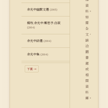
資
余光中幽默文選
(2005)
料。
如
需
楊牧.余光中.鄭愁予.白萩
(2004)
全
文，
請
余光中詩選
(2004)
洽
圖
余光中集
(2004)
書
館
或
下頁 →
相
關
資
料
庫。