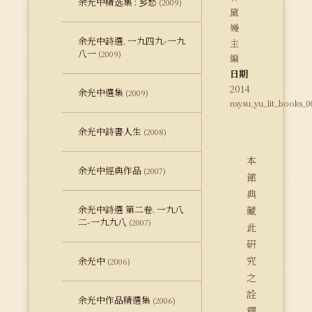
余光中精选集 : 乡愁
(2009)
黛
嫚
余光中詩選. 一九四九-一九
主
八一
(2009)
編
日期
2014
余光中選集
(2009)
nsysu_yu_lit_books_0
余光中詩書人生
(2008)
本
余光中經典作品
(2007)
館
典
余光中詩選 第二卷. 一九八
藏
二-一九九八
(2007)
此
研
究
余光中
(2006)
之
詮
余光中作品精選集
(2006)
釋