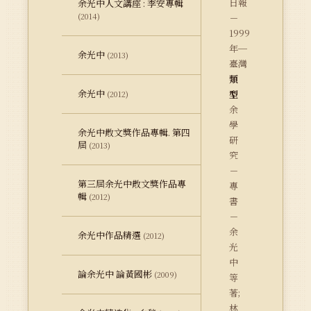
日報
余光中人文講座 : 李安專輯
(2014)
－
1999
年─
余光中
(2013)
臺灣
類
余光中
型
(2012)
余
學
余光中散文獎作品專輯. 第四
研
屆
(2013)
究
－
第三屆余光中散文獎作品專
專
輯
(2012)
書
－
余
余光中作品精選
(2012)
光
中
論余光中 論黃國彬
(2009)
等
著;
林