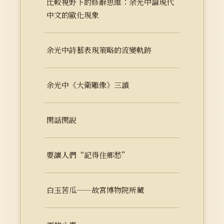
比較視野下的修辭思維：余光中論現代
中文的歐化現象
余光中詩藝表現策略的流變軌跡
余光中《大衛雕像》三讀
閑話閑說
要讓人們“記得住鄉愁”
白玉苦瓜——故宮博物院所藏