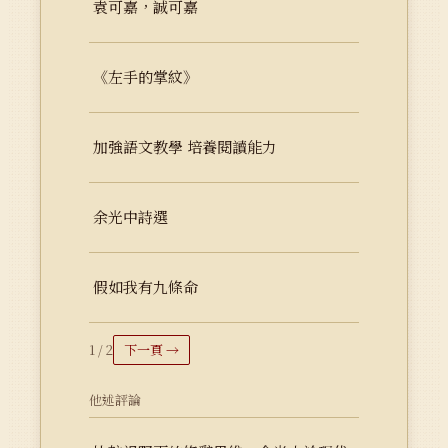
袁可嘉，誠可嘉
《左手的掌紋》
加強語文教學 培養閱讀能力
余光中詩選
假如我有九條命
1 / 2
下一頁 →
他述評論