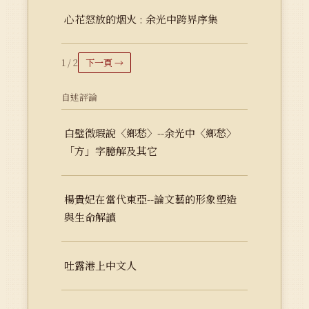
心花怒放的烟火 : 余光中跨界序集
1 / 2
下一頁 →
自述評論
白璧微瑕說〈鄉愁〉--余光中〈鄉愁〉
「方」字臆解及其它
楊貴妃在當代東亞--論文藝的形象塑造
與生命解讀
吐露港上中文人