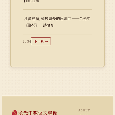
雨的心事
含蓄蘊藉,韻味悠長的思鄉曲——余光中
《鄉愁》一詩賞析
1 / 34
下一頁 →
ABOUT
余光中數位文學館