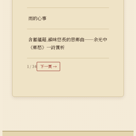
雨的心事
含蓄蘊藉,韻味悠長的思鄉曲——余光中
《鄉愁》一詩賞析
1 / 34
下一頁 →