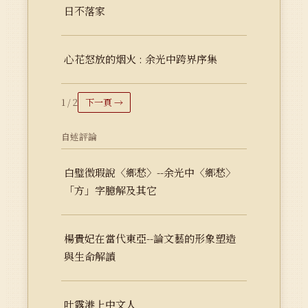
日不落家
心花怒放的烟火 : 余光中跨界序集
1 / 2
下一頁 →
自述評論
白璧微瑕說〈鄉愁〉--余光中〈鄉愁〉
「方」字臆解及其它
楊貴妃在當代東亞--論文藝的形象塑造
與生命解讀
吐露港上中文人