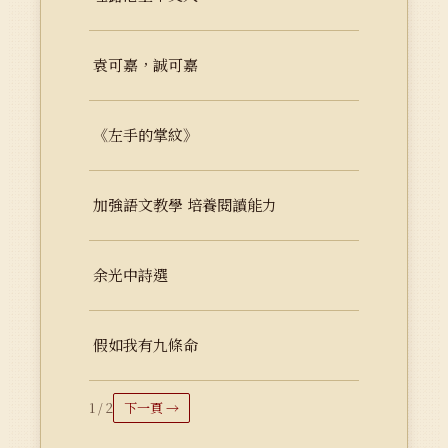
袁可嘉，誠可嘉
《左手的掌紋》
加強語文教學 培養閱讀能力
余光中詩選
假如我有九條命
1 / 2
下一頁 →