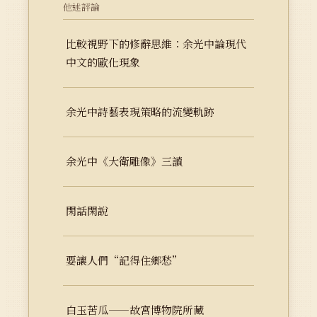
他述評論
比較視野下的修辭思維：余光中論現代
中文的歐化現象
余光中詩藝表現策略的流變軌跡
余光中《大衛雕像》三讀
閑話閑說
要讓人們“記得住鄉愁”
白玉苦瓜——故宮博物院所藏