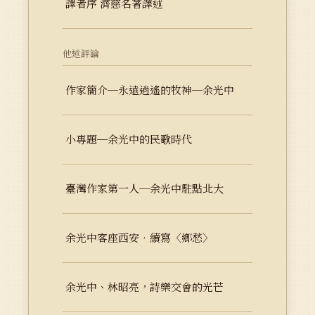
譯者序 濟慈名著譯述
他述評論
作家簡介─永遠逍遙的牧神─余光中
小專題─余光中的民歌時代
臺灣作家第一人─余光中駐點北大
余光中客座西安‧續寫〈鄉愁〉
余光中、林昭亮，詩樂交會的光芒