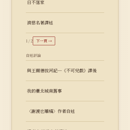
日不落家
濟慈名著譯述
1 / 2
下一頁 →
自述評論
與王爾德拔河記─《不可兒戲》譯後
我的臺北城南舊事
〈謝渡也贈橘〉作者自述