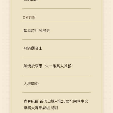
自述評論
藍星詩社發展史
飛過觀音山
無愧於繆思--朱一雄其人其藝
入境問俗
青春組曲 首獎出爐--第25屆全國學生文
學獎大專新詩組 總評