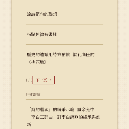
論詩絕句的聯想
指點迷津有書迷
歷史的遺憾用詩來補償--談孔尚任的
《桃花扇》
1 / 3
下一頁 →
他述評論
「縱的繼承」的精采示範--論余光中
「李白三部曲」對李白詩歌的繼承與創
新