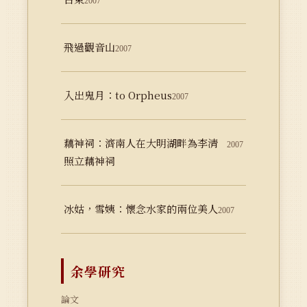
2007
飛過觀音山
2007
入出鬼月：to Orpheus
2007
藕神祠：濟南人在大明湖畔為李清
2007
照立藕神祠
冰姑，雪姨：懷念水家的兩位美人
2007
余學研究
論文