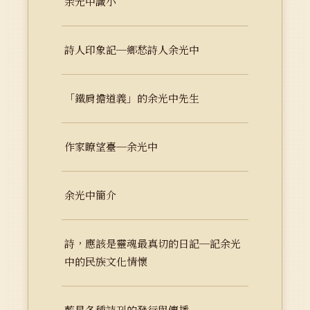
余光中識小
詩人印象記─鄉愁詩人余光中
「鐵肩擔道義」的余光中先生
作家瞭望臺─余光中
余光中簡介
詩，應該是靈魂最真切的日記─記余光
中的民族文化情懷
藍星各種詩刊的發行與傳播