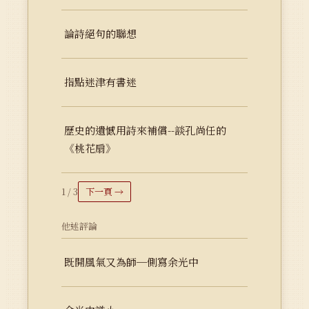
論詩絕句的聯想
指點迷津有書迷
歷史的遺憾用詩來補償--談孔尚任的
《桃花扇》
1 / 3
下一頁 →
他述評論
既開風氣又為師─側寫余光中