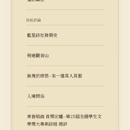
自述評論
藍星詩社發展史
飛過觀音山
無愧於繆思--朱一雄其人其藝
入境問俗
青春組曲 首獎出爐--第25屆全國學生文
學獎大專新詩組 總評