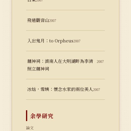
2007
飛過觀音山
2007
入出鬼月：to Orpheus
2007
藕神祠：濟南人在大明湖畔為李清
2007
照立藕神祠
冰姑，雪姨：懷念水家的兩位美人
2007
余學研究
論文