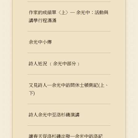
作家的成績單〈上〉─ 余光中：活動與
講學行程滿滿
余光中小傳
詩人近況 ﹝余光中部分﹞
又見詩人─余光中訪問休士頓側記(上、
下)
詩人余光中至洛杉磯演講
讓春天從洛杉磯出發─余光中訪洛記