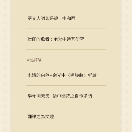
語文大師如是說 : 中和西
壮丽的歌者 : 余光中诗艺研究
自述評論
永遠的白蓮--余光中〈迴旋曲〉析論
舉杯向天笑--論中國詩之自作多情
翻譯之為文體