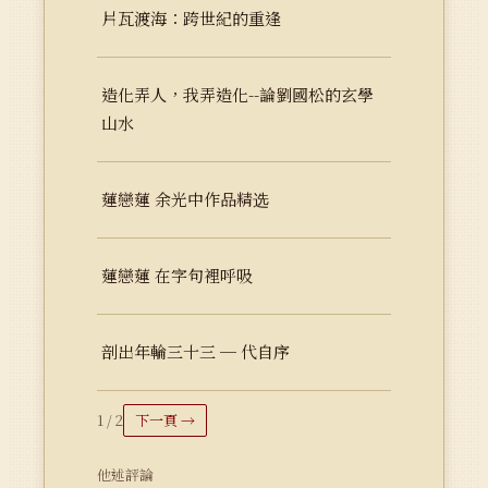
片瓦渡海：跨世紀的重逢
造化弄人，我弄造化--論劉國松的玄學
山水
蓮戀蓮 余光中作品精选
蓮戀蓮 在字句裡呼吸
剖出年輪三十三 ─ 代自序
1 / 2
下一頁 →
他述評論