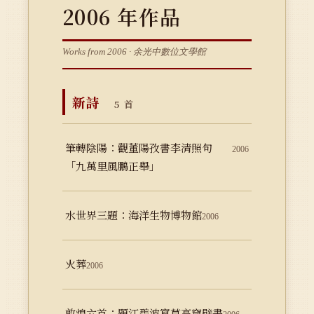
2006 年作品
Works from 2006 · 余光中數位文學館
新詩
5 首
筆轉陰陽：觀董陽孜書李清照句
2006
「九萬里風鵬正舉」
水世界三題：海洋生物博物館
2006
火葬
2006
敦煌六首：題江碧波寫莫高窟壁畫