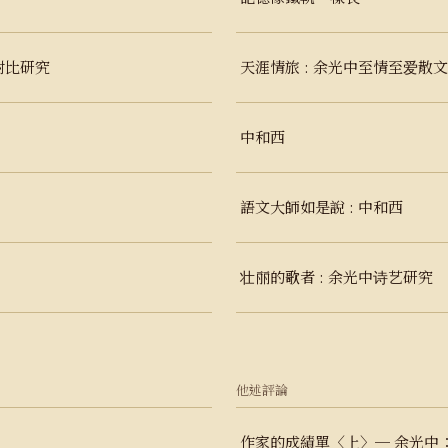
對比研究
天涯情旅 : 余光中至情至爱散
中和西
語文大師如是說 : 中和西
壮丽的歌者 : 余光中诗艺研究
他述評論
作家的成績單〈上〉─ 余光中