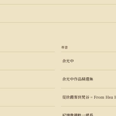
專書
余光中
余光中作品精選集
從徐霞客到梵谷 = From Hsu Hsi
記憶像鐵軌一樣長