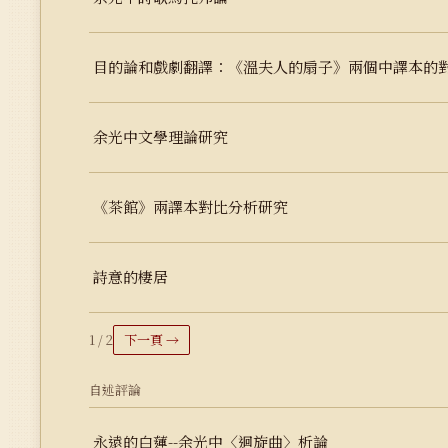
目的論和戲劇翻譯：《溫夫人的扇子》兩個中譯本的
余光中文學理論研究
《茶館》兩譯本對比分析研究
詩意的棲居
1 / 2
下一頁 →
自述評論
永遠的白蓮--余光中〈迴旋曲〉析論