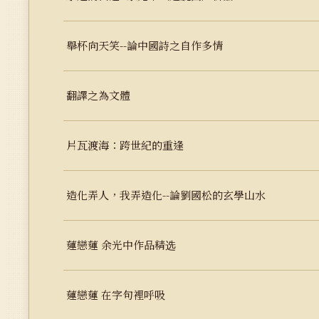
舉杯向天笑--論中國詩之自作多情
翻譯之為文體
片瓦渡海：跨世紀的重逢
造化弄人，我弄造化--論劉國松的玄學山水
蓮戀蓮 余光中作品精选
蓮戀蓮 在字句裡呼吸