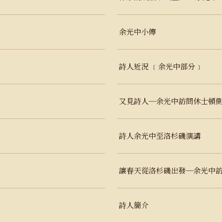
余光中小傳
詩人近況 ﹝余光中部分﹞
又見詩人─余光中訪問休士頓側
詩人余光中至洛杉磯演講
讓春天從洛杉磯出發─余光中
詩人簡介