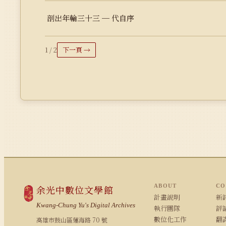
剖出年輪三十三 ─ 代自序
1 / 2
下一頁 →
ABOUT
CO
余光中數位文學館
計畫說明
新詩
Kwang-Chung Yu's Digital Archives
執行團隊
評論
數位化工作
翻
高雄市鼓山區蓮海路 70 號