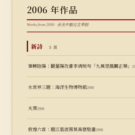
2006 年作品
Works from 2006 · 余光中數位文學館
新詩
5 首
筆轉陰陽：觀董陽孜書李清照句「九萬里風鵬正舉」
2
水世界三題：海洋生物博物館
2006
火葬
2006
敦煌六首：題江碧波寫莫高窟壁畫
2006