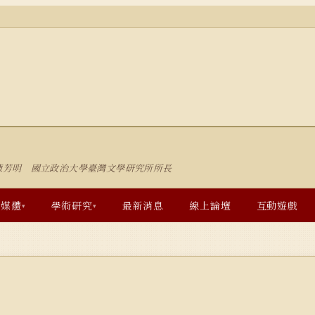
陳芳明 國立政治大學臺灣文學研究所所長
多媒體
學術研究
最新消息
線上論壇
互動遊戲
▾
▾