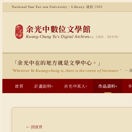
National Sun Yat-sen University · Library
·
建館 2008
余光中數位文學館
Kwang-Chung Yu's Digital Archives
est. 2008 · NSYSU
「余光中在的地方就是文學中心。」
— 
"Wherever Yu Kwang-chung is, there is the centre of literature."
首頁
計畫說明
余光中其人
作品資料
▾
▾
▾
← 回首頁