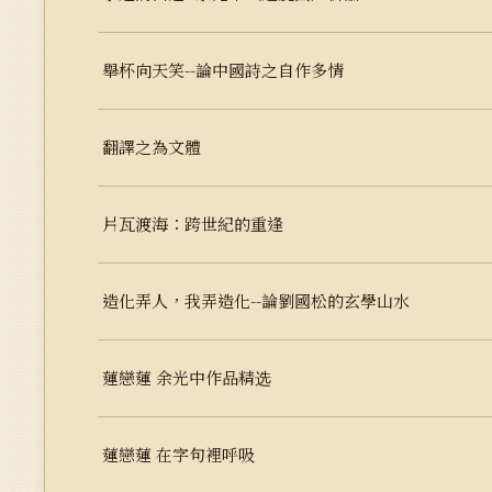
舉杯向天笑--論中國詩之自作多情
翻譯之為文體
片瓦渡海：跨世紀的重逢
造化弄人，我弄造化--論劉國松的玄學山水
蓮戀蓮 余光中作品精选
蓮戀蓮 在字句裡呼吸