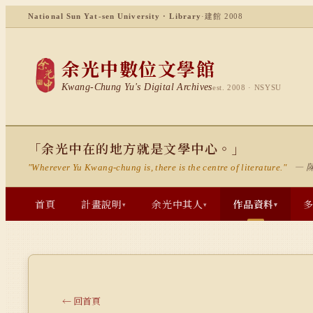
National Sun Yat-sen University · Library
·
建館 2008
余光中數位文學館
Kwang-Chung Yu's Digital Archives
est. 2008 · NSYSU
「余光中在的地方就是文學中心。」
— 
"Wherever Yu Kwang-chung is, there is the centre of literature."
首頁
計畫說明
余光中其人
作品資料
▾
▾
▾
← 回首頁