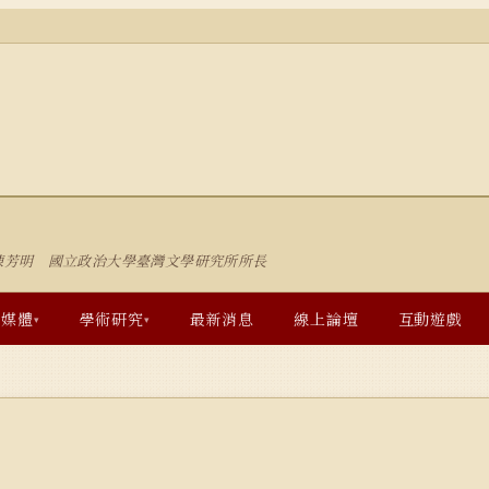
陳芳明 國立政治大學臺灣文學研究所所長
多媒體
學術研究
最新消息
線上論壇
互動遊戲
▾
▾