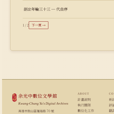
剖出年輪三十三 ─ 代自序
1 / 2
下一頁 →
ABOUT
CO
余光中數位文學館
計畫說明
新詩
Kwang-Chung Yu's Digital Archives
執行團隊
評論
數位化工作
翻
高雄市鼓山區蓮海路 70 號