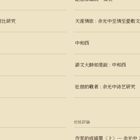
對比研究
天涯情旅 : 余光中至情至爱散
中和西
語文大師如是說 : 中和西
壮丽的歌者 : 余光中诗艺研究
他述評論
作家的成績單〈上〉─ 余光中