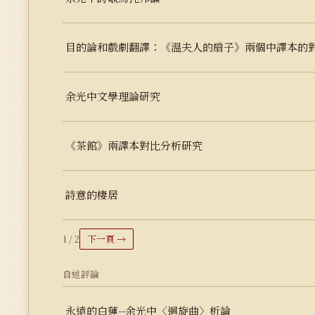
目的論和戲劇翻譯：《溫夫人的扇子》兩個中譯本的
余光中文學理論研究
《茶館》兩譯本對比分析研究
詩意的棲居
1 / 2
下一頁 →
自述評論
永遠的白蓮--余光中〈迴旋曲〉析論