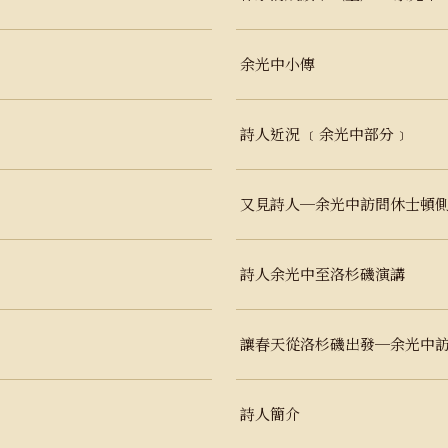
余光中小傳
詩人近況 ﹝余光中部分﹞
又見詩人─余光中訪問休士頓側
詩人余光中至洛杉磯演講
讓春天從洛杉磯出發─余光中
詩人簡介