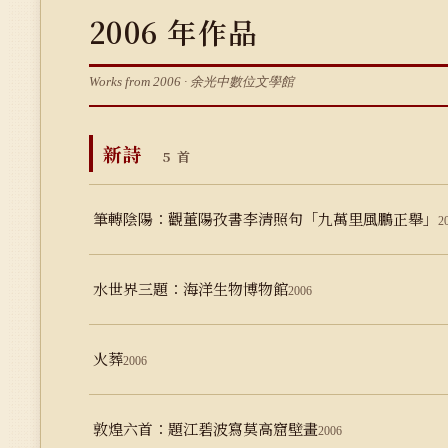
2006 年作品
Works from 2006 · 余光中數位文學館
新詩
5 首
筆轉陰陽：觀董陽孜書李清照句「九萬里風鵬正舉」
2
水世界三題：海洋生物博物館
2006
火葬
2006
敦煌六首：題江碧波寫莫高窟壁畫
2006