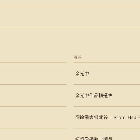
專書
余光中
余光中作品精選集
從徐霞客到梵谷 = From Hsu Hsi
記憶像鐵軌一樣長