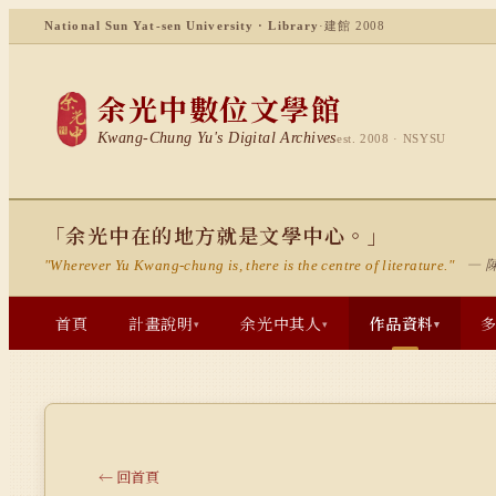
National Sun Yat-sen University · Library
·
建館 2008
余光中數位文學館
Kwang-Chung Yu's Digital Archives
est. 2008 · NSYSU
「余光中在的地方就是文學中心。」
— 
"Wherever Yu Kwang-chung is, there is the centre of literature."
首頁
計畫說明
余光中其人
作品資料
▾
▾
▾
← 回首頁