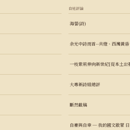
自述評論
海誓(詩)
余光中詩雨首--共燈、西灣黃昏
一枝紫荊伸向新世紀[從本土出發
大專新詩組總評
斷然截稿
自豪與自幸 ─ 我的國文啟蒙 