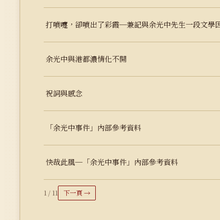
打噴嚏，卻噴出了彩霞─兼記與余光中先生一段文學
余光中與港都濃情化不開
祝詞與感念
「余光中事件」內部參考資料
快哉此風─「余光中事件」內部參考資料
1 / 11
下一頁 →