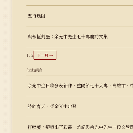
五行無阻
與永恆對壘：余光中先生七十壽慶詩文集
1 / 2
下一頁 →
他述評論
余光中生日將發表新作，重陽節七十大壽，高雄市、
詩的春天，從余光中出發
打噴嚏，卻噴出了彩霞─兼記與余光中先生一段文學因