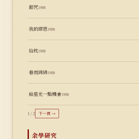
銀咒
1998
我的繆思
1998
仙枕
1998
春雨綿綿
1998
給星光一點機會
1998
1 / 2
下一頁 →
余學研究