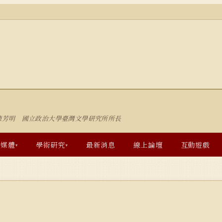
陳芳明 國立政治大學臺灣文學研究所所長
多媒體
學術研究
最新消息
線上論壇
互動遊戲
▾
▾