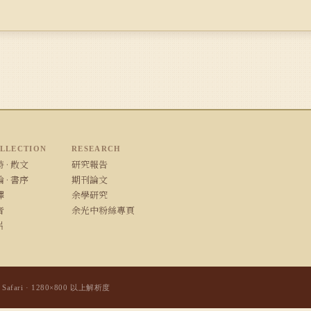
LLECTION
RESEARCH
 · 散文
研究報告
 · 書序
期刊論文
譯
余學研究
音
余光中粉絲專頁
片
/ Safari · 1280×800 以上解析度