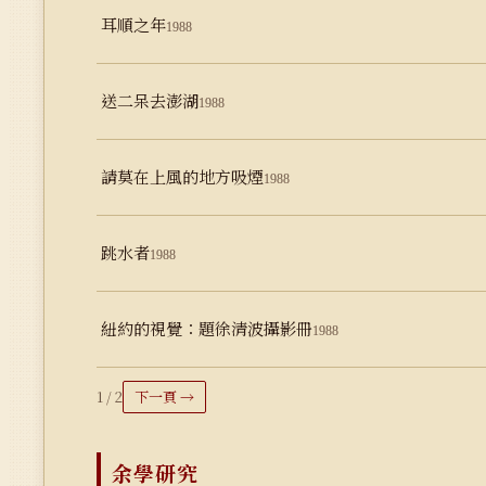
耳順之年
1988
送二呆去澎湖
1988
請莫在上風的地方吸煙
1988
跳水者
1988
紐約的視覺：題徐清波攝影冊
1988
1 / 2
下一頁 →
余學研究