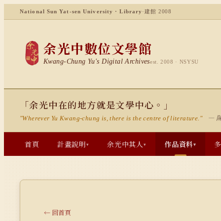
National Sun Yat-sen University · Library
·
建館 2008
余光中數位文學館
Kwang-Chung Yu's Digital Archives
est. 2008 · NSYSU
「余光中在的地方就是文學中心。」
— 
"Wherever Yu Kwang-chung is, there is the centre of literature."
首頁
計畫說明
余光中其人
作品資料
▾
▾
▾
← 回首頁