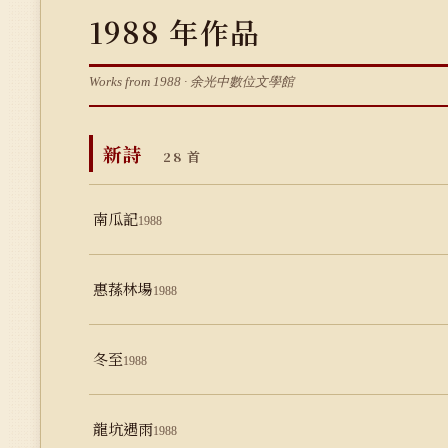
1988 年作品
Works from 1988 · 余光中數位文學館
新詩
28 首
南瓜記
1988
惠蓀林場
1988
冬至
1988
龍坑遇雨
1988