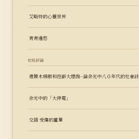
艾略特的心靈世界
靑靑邊愁
他述評論
禮贊木棉樹和控訴大煙囪--論余光中八０年代的社會詩
余光中的「大停電」
交錯 受傷的蘆葦