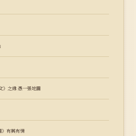
」
文》之緣 憑一張地圖
圖》有興有情