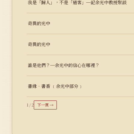
我是「歸人」，不是「過客」─記余光中教授聚談
奇異的光中
奇異的光中
誰是他們？─余光中的信心在哪裡？
書緣‧書香 ﹝余光中部分﹞
1 / 2
下一頁 →