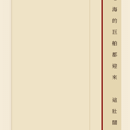
海
的
巨
舶
都
迎
來
這
壯
闊