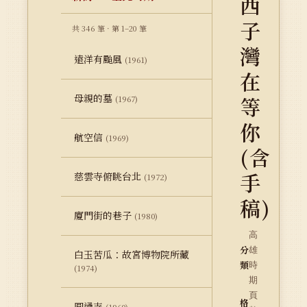
西
子
共 346 筆 · 第 1–20 筆
灣
遠洋有颱風
(1961)
在
母親的墓
等
(1967)
你
航空信
(1969)
(含
手
慈雲寺俯眺台北
(1972)
稿)
廈門街的巷子
(1980)
高
分
雄
白玉苦瓜：故宮博物院所藏
類
時
(1974)
期
頁
格
圓通寺