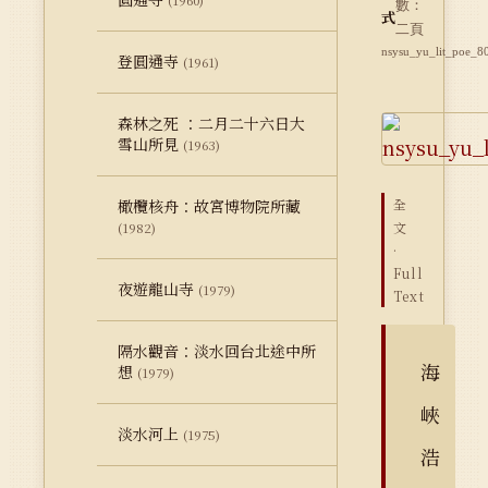
(1960)
數：
式
二頁
nsysu_yu_lit_poe_8
登圓通寺
(1961)
森林之死 ：二月二十六日大
雪山所見
(1963)
橄欖核舟：故宮博物院所藏
全
文
(1982)
·
Full
夜遊龍山寺
(1979)
Text
隔水觀音：淡水回台北途中所
海
想
(1979)
峽
淡水河上
(1975)
浩