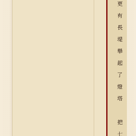
更
有
長
堤
舉
起
了
燈
塔
把
七