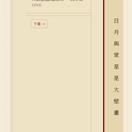
(1961)
日
下頁 →
月
與
眾
星
是
大
壁
畫