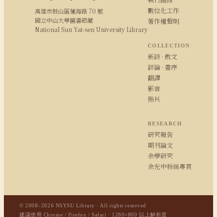
數位化工作
高雄市鼓山區蓮海路 70 號
國立中山大學圖書館藏
著作權聲明
National Sun Yat-sen University Library
COLLECTION
新詩 · 散文
評論 · 書序
翻譯
影音
照片
RESEARCH
研究報告
期刊論文
余學研究
余光中粉絲專頁
© 2008–2026 NSYSU Library · All rights reserved
建議使用 Chrome / Firefox / Safari · 1280×800 以上解析度