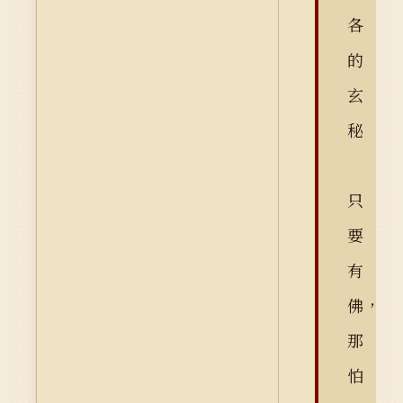
各
的
玄
秘
只
要
有
佛，
那
怕