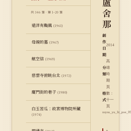
盧
舍
共 346 筆 · 第 1–20 筆
那
遠洋有颱風
(1961)
創
母親的墓
作
(1967)
2014
日
期
航空信
(1969)
高
分
雄
類
時
慈雲寺俯眺台北
(1972)
期
頁
廈門街的巷子
(1980)
格
數：
式
十一
頁
白玉苦瓜：故宮博物院所藏
nsysu_yu_lit_poe_0
(1974)
圓通寺