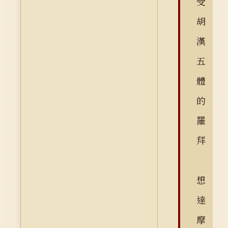
受
胡
漢
五
體
的
羅
拜
想
達
摩