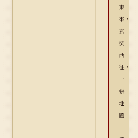
東
來，
玄
奘
西
征，
一
張
地
圖