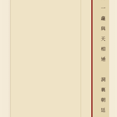
一
龕
與
天
相
通
洞
裏
朝
廷