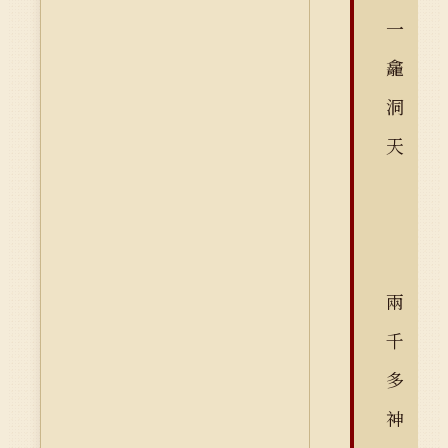
一
龕
洞
天
兩
千
多
神