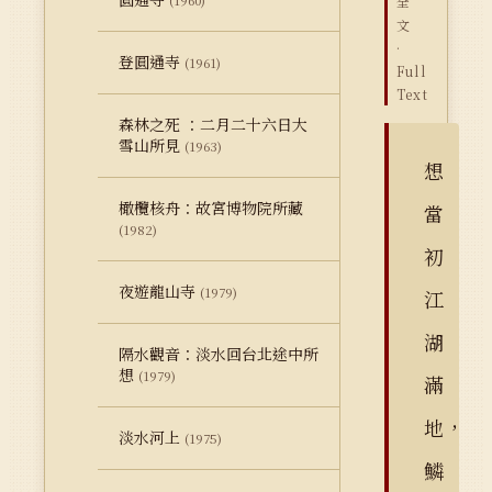
(1960)
全
文
·
登圓通寺
(1961)
Full
Text
森林之死 ：二月二十六日大
雪山所見
(1963)
想
橄欖核舟：故宮博物院所藏
當
(1982)
初
夜遊龍山寺
(1979)
江
湖
隔水觀音：淡水回台北途中所
想
(1979)
滿
地，
淡水河上
(1975)
鱗