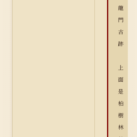
龍
門
古
跡
上
面
是
柏
樹
林