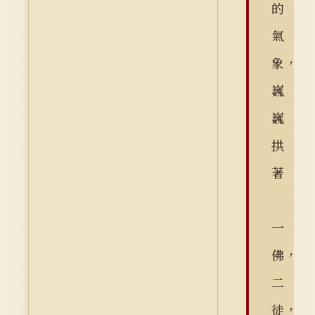
的
氣
象，
巍
巍
拱
著
一
佛，
二
徒，