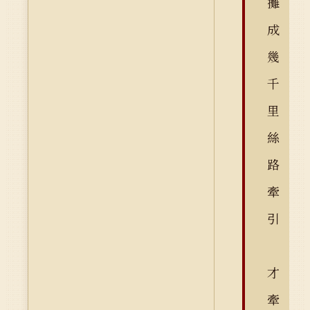
攤
成
幾
千
里
絲
路
牽
引
才
牽