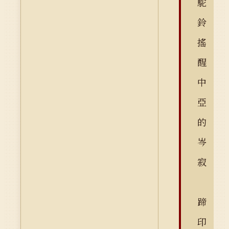
駝
鈴
搖
醒
中
亞
的
岑
寂
蹄
印