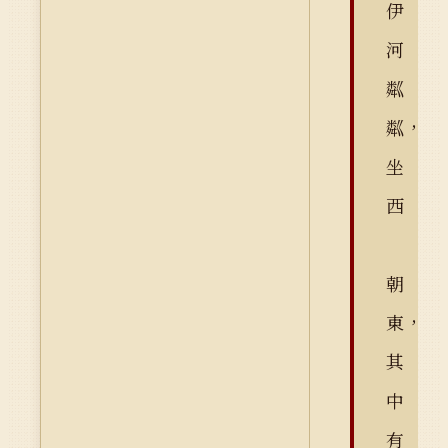
伊
河
粼
粼，
坐
西
朝
東，
其
中
有