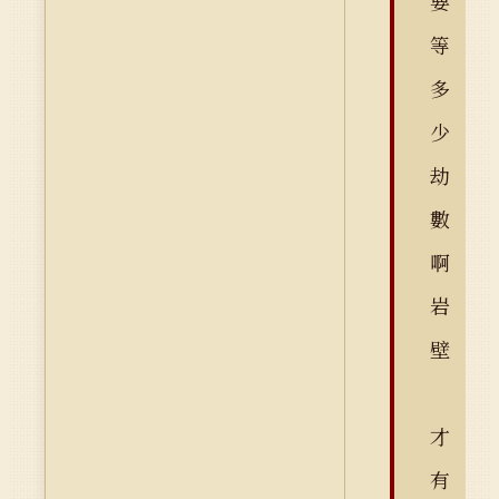
要
等
多
少
劫
數
啊
岩
壁
才
有