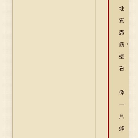
地
質
露
筋，
遠
看
像
一
片
蜂