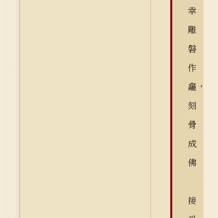
幸
雕
磐
作
龕，
刻
骨
成
佛
接