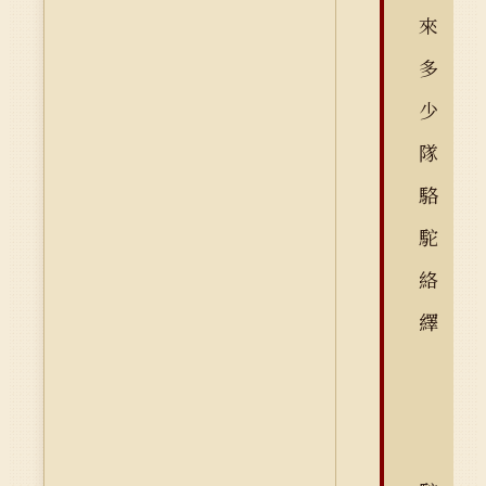
來
多
少
隊
駱
駝
絡
繹