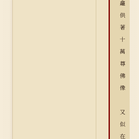
龕
供
著
十
萬
尊
佛
像
又
似
在