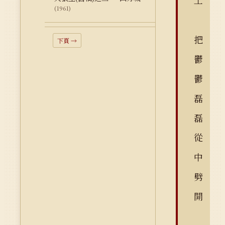
工
(1961)
把
下頁 →
鬱
鬱
磊
磊
從
中
劈
開