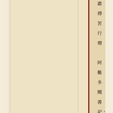
肅
穆
苦
行
僧
阿
難
多
聞
善
記，