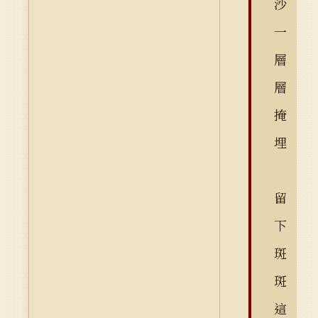
沙
一
層
層
掩
埋
留
下
斑
斑
這