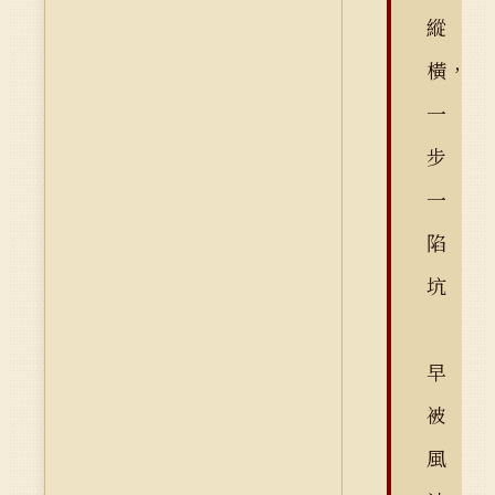
縱
橫，
一
步
一
陷
坑
早
被
風