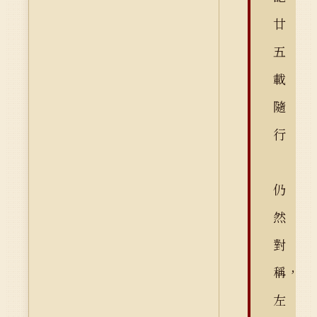
廿
五
載
隨
行
仍
然
對
稱，
左