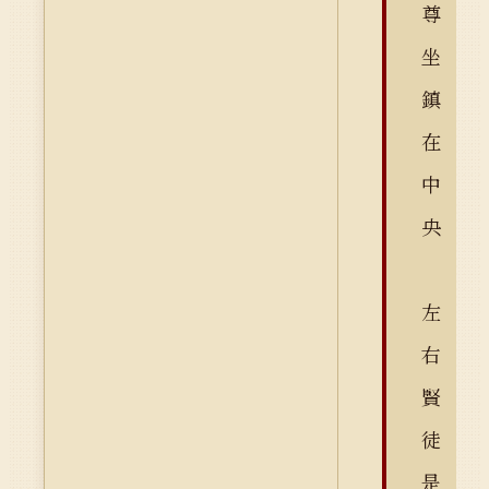
尊
坐
鎮
在
中
央
左
右
賢
徒
是