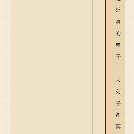
近
身
的
弟
子
大
弟
子
迦
葉，