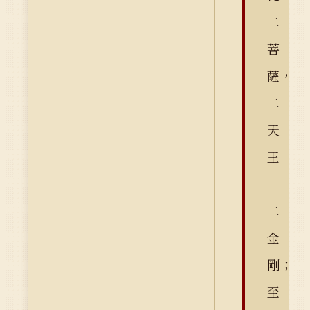
二
菩
薩，
二
天
王
二
金
剛；
至