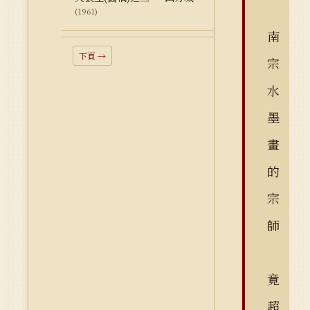
(1961)
南
下頁 →
宗
水
墨
畫
的
宗
師
竟
超