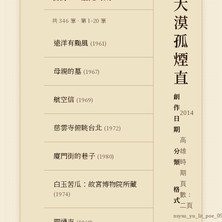
大
漠
共 346 筆 · 第 1–20 筆
孤
遠洋有颱風
(1961)
煙
母親的墓
直
(1967)
創
航空信
(1969)
作
2014
日
慈雲寺俯眺台北
(1972)
期
高
分
雄
廈門街的巷子
(1980)
類
時
期
白玉苦瓜：故宮博物院所藏
頁
格
(1974)
數：
式
二頁
nsysu_yu_lit_poe_0
圓通寺