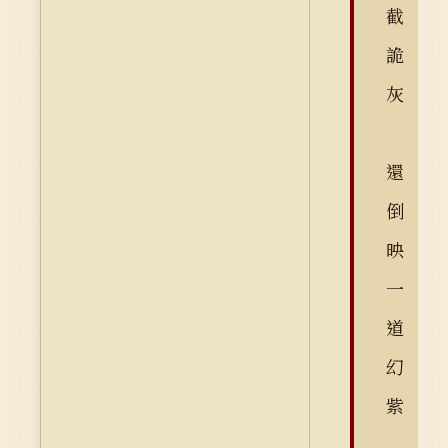
截
詭
灰
還
倒
映
一
道
幻
紫