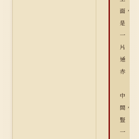
面，
是
一
片
通
赤
中
間，
豎
一