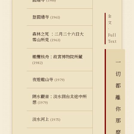
(1960)
全
登圓通寺
(1961)
文
·
森林之死 ：二月二十六日大
Full
雪山所見
(1963)
Text
橄欖核舟：故宮博物院所藏
一
(1982)
切
夜遊龍山寺
(1979)
都
離
隔水觀音：淡水回台北途中所
想
(1979)
你
淡水河上
那
(1975)
麼