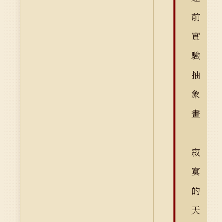
前
實
驗
抽
象
畫
寂
寞
的
天