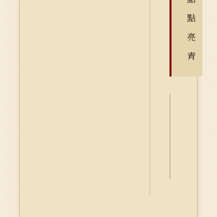
點
亮
青
詮
釋
資
料
Dublin
Core