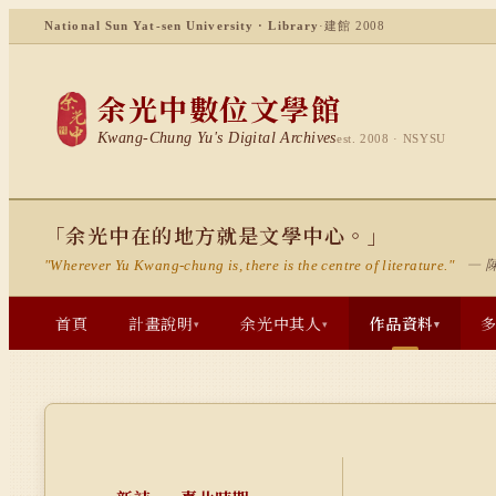
National Sun Yat-sen University · Library
·
建館 2008
余光中數位文學館
Kwang-Chung Yu's Digital Archives
est. 2008 · NSYSU
「余光中在的地方就是文學中心。」
— 
"Wherever Yu Kwang-chung is, there is the centre of literature."
首頁
計畫說明
余光中其人
作品資料
▾
▾
▾