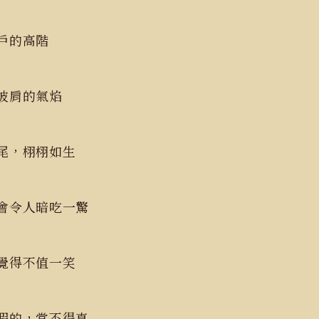
戶的高階
披肩的氣焰
尾，栩栩如生
會令人暗吃一驚
覺得不值一笑
假的，當不得真