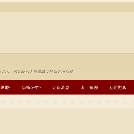
陳芳明 國立政治大學臺灣文學研究所所長
多媒體
學術研究
最新消息
線上論壇
互動遊戲
▾
▾