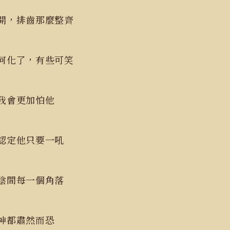
開，排齒那麼整齊
何化了，有些可笑
我會更加怕他
認定他只要一吼
陰間每一個角落
神都肅然而恐