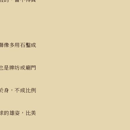
獅像多用石鑿成
也是牌坊或廟門
於身，不成比例
球的雄姿，比美