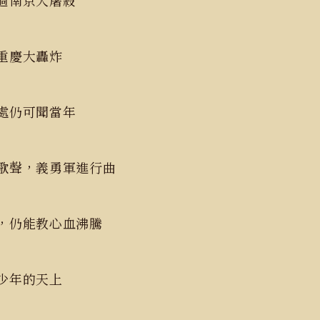
過南京大屠殺
重慶大轟炸
處仍可聞當年
歌聲，義勇軍進行曲
，仍能教心血沸騰
少年的天上