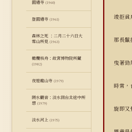
圓通寺
(1960)
竣拒貧
登圓通寺
(1961)
森林之死 ：二月二十六日大
那長鬣
雪山所見
(1963)
橄欖核舟：故宮博物院所藏
曳著勁
(1982)
夜遊龍山寺
(1979)
時常，
隔水觀音：淡水回台北途中所
想
(1979)
旋即又
淡水河上
(1975)
畢竟是