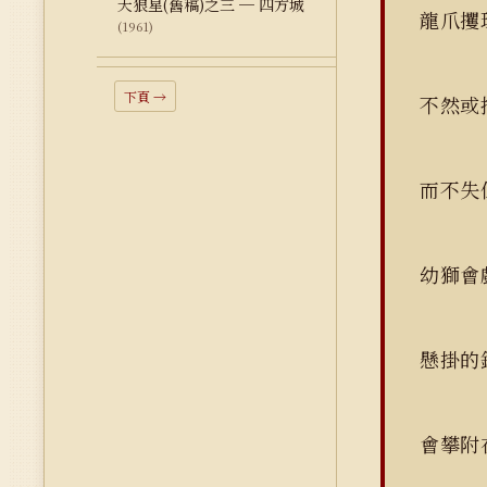
天狼星(舊稿)之三 ─ 四方城
龍爪攫
(1961)
下頁 →
不然或
而不失
幼獅會
懸掛的
會攀附