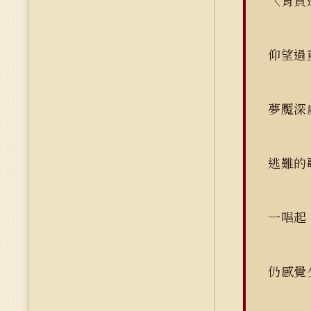
〈背負
仰望過
夢魘深
逃難的
一唱起
仍感覺