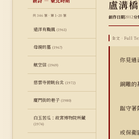
新詩 — 臺北時期
盧溝橋
共 346 筆 · 第 1–20 筆
創作日期
分
2012
遠洋有颱風
(1961)
全文 · Full Te
母親的墓
(1967)
你見過
航空信
(1969)
慈雲寺俯眺台北
銅雕的
(1972)
廈門街的巷子
(1980)
踞守著
白玉苦瓜：故宮博物院所藏
(1974)
或保衛