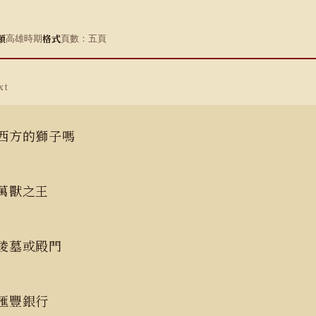
類
格式
高雄時期
頁數：五頁
xt
西方的獅子嗎
萬獸之王
陵墓或殿門
匯豐銀行