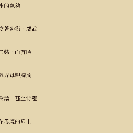
珠的氣勢
按著幼獅，威武
仁慈，而有時
戲弄母親胸前
鈴鐺，甚至恃竉
在母親的肩上