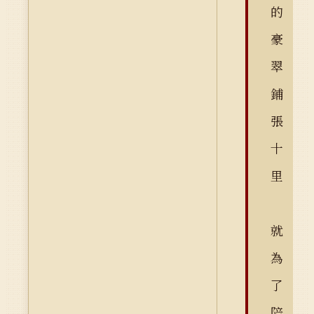
的
豪
翠
鋪
張
十
里
就
為
了
陪