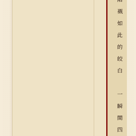
襯
如
此
的
皎
白
一
瞬
間
四