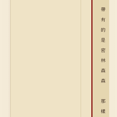
帶
有
的
是
密
林
森
森
那
樣