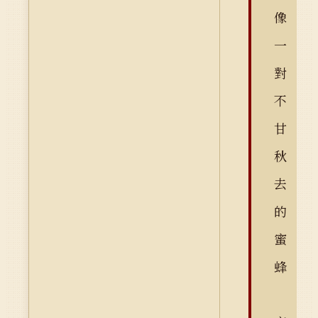
像
一
對
不
甘
秋
去
的
蜜
蜂