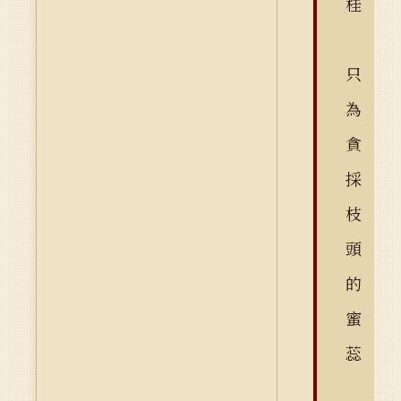
桂
只
為
貪
採
枝
頭
的
蜜
蕊