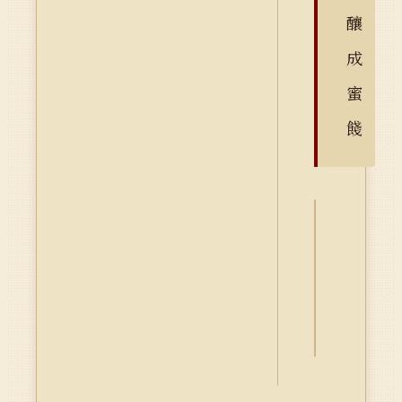
釀
成
蜜
餞
詮
釋
資
料
Dublin
Core