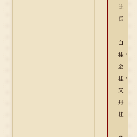
比
長
白
桂，
金
桂，
又
丹
桂