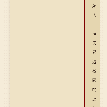
歸
人
每
天
尋
遍
校
園
的
遲