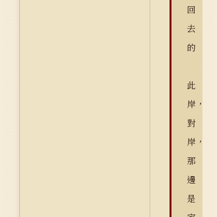
回
去
的
此
岸，
對
岸，
那
邊
是