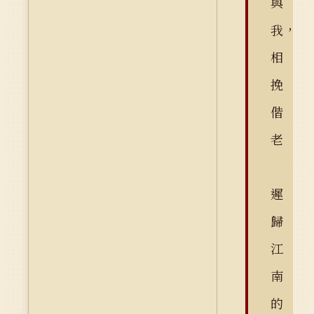
與
我，
相
挽
偕
老
遲
歸
江
南
的