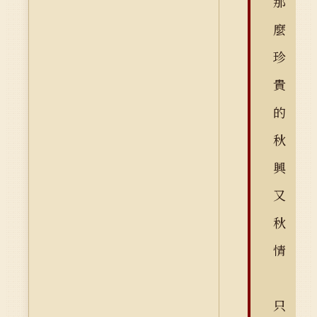
那
麼
珍
貴
的
秋
興
又
秋
情
只