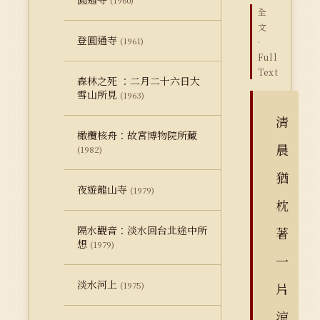
(1960)
全
文
登圓通寺
(1961)
·
Full
Text
森林之死 ：二月二十六日大
雪山所見
(1963)
清
橄欖核舟：故宮博物院所藏
晨
(1982)
猶
夜遊龍山寺
(1979)
枕
隔水觀音：淡水回台北途中所
著
想
(1979)
一
淡水河上
(1975)
片
涼