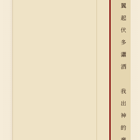
翼
起
伏
多
瀟
洒
我
出
神
的
童