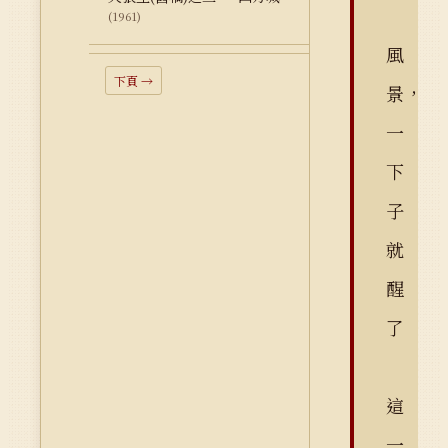
(1961)
風
下頁 →
景，
一
下
子
就
醒
了
這
一