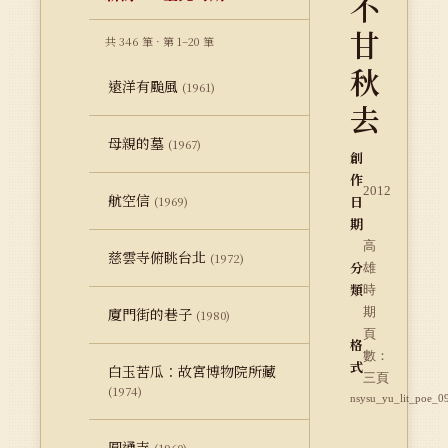
不
甘
共 346 筆 · 第 1–20 筆
秋
遠洋有颱風
(1961)
去
母親的墓
(1967)
創
作
2012
航空信
日
(1969)
期
高
慈雲寺俯眺台北
(1972)
分
雄
類
時
廈門街的巷子
期
(1980)
頁
格
數：
式
白玉苦瓜：故宮博物院所藏
三頁
(1974)
nsysu_yu_lit_poe_0
圓通寺