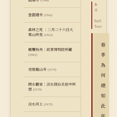
(1960)
全
文
登圓通寺
(1961)
·
Full
Text
森林之死 ：二月二十六日大
雪山所見
(1963)
春
橄欖核舟：故宮博物院所藏
季
(1982)
為
夜遊龍山寺
(1979)
何
隔水觀音：淡水回台北途中所
總
想
(1979)
如
淡水河上
(1975)
此
年