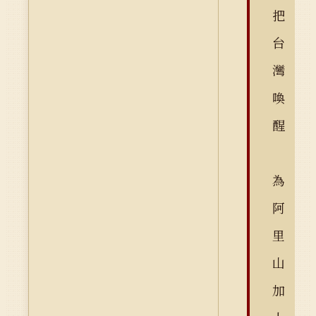
把
台
灣
喚
醒
為
阿
里
山
加