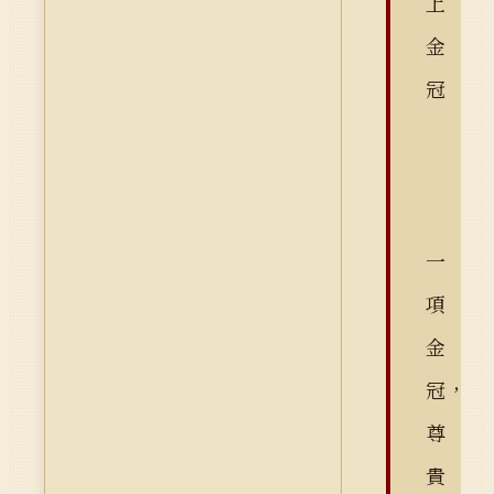
上
金
冠
一
項
金
冠，
尊
貴