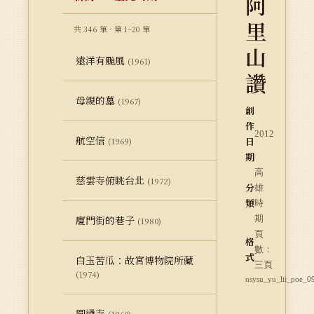
阿
里
共 346 筆 · 第 1–20 筆
山
遠洋有颱風
(1961)
讚
母親的墓
(1967)
創
作
2012
航空信
日
(1969)
期
高
慈雲寺俯眺台北
(1972)
分
雄
類
時
廈門街的巷子
期
(1980)
頁
格
數：
式
白玉苦瓜：故宮博物院所藏
三頁
(1974)
nsysu_yu_lit_poe_0
圓通寺