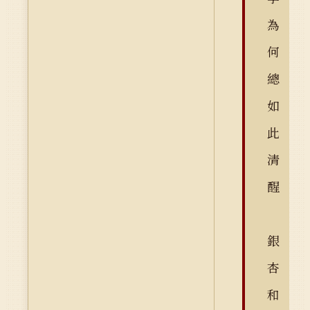
為
何
總
如
此
清
醒
銀
杏
和