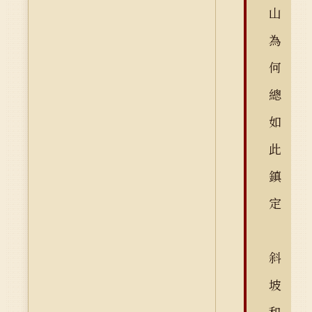
山
為
何
總
如
此
鎮
定
斜
坡
和