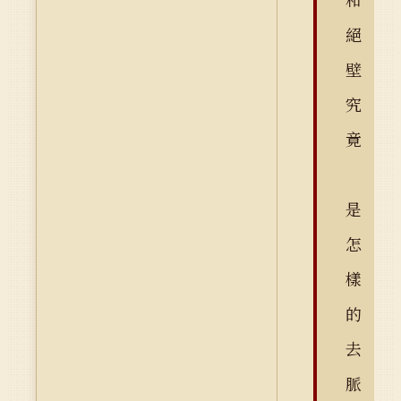
絕
壁
究
竟
是
怎
樣
的
去
脈