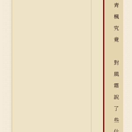
青
楓
究
竟
對
風
霜
說
了
些
什