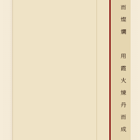
而
燦
爛
用
霞
火
煉
丹
而
成