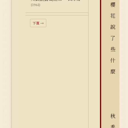
櫻
(1961)
花
下頁 →
說
了
些
什
麼
秋
季