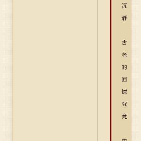
沉
靜
古
老
的
回
憶
究
竟
內