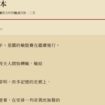
本
類
格式
臺北時期
頁數：二頁
xt
半。星圖的輪盤賽在繼續進行。
夜夫人開始轉輸，輸給
黎明。而多記憶的走廊上，
遊着，在安排一列奇異而無聲的