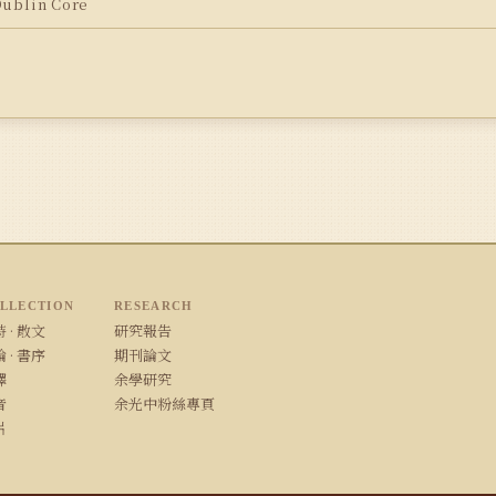
blin Core
LLECTION
RESEARCH
 · 散文
研究報告
 · 書序
期刊論文
譯
余學研究
音
余光中粉絲專頁
片