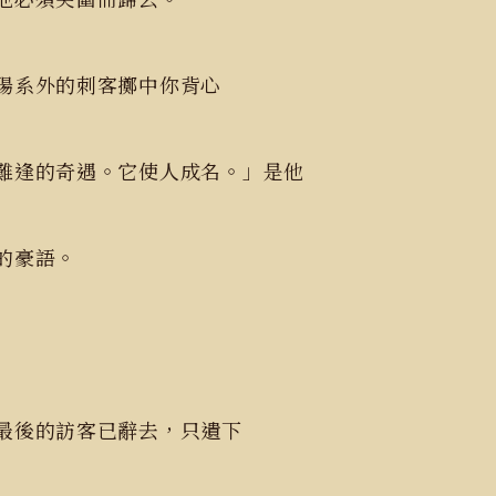
陽系外的刺客擲中你背心
難逢的奇遇。它使人成名。」是他
時的豪語。
最後的訪客已辭去，只遺下