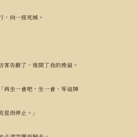
行，向一座死城。
訪客告辭了，推開了我的挽留。
「再坐一會吧，坐一會，等這陣
流星雨停止。」
他必須突圍而歸去。