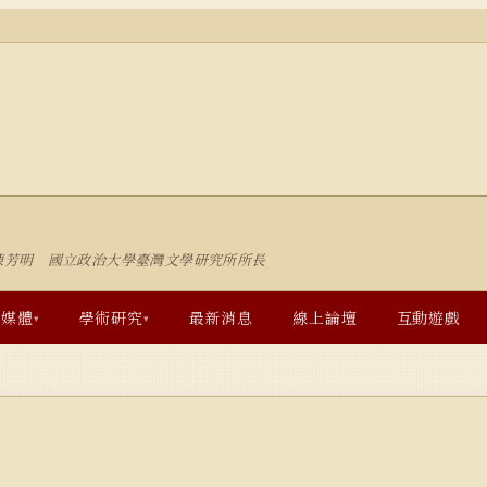
陳芳明 國立政治大學臺灣文學研究所所長
多媒體
學術研究
最新消息
線上論壇
互動遊戲
▾
▾