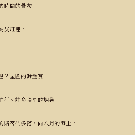
了的時間的骨灰
菸灰缸裡。
裡？星圖的輪盤賽
進行。許多隕星的烟蒂
的賭客們多落，向八月的海上。