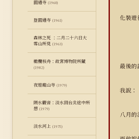
圓通寺
(1960)
化裝遊
登圓通寺
(1961)
森林之死 ：二月二十六日大
雪山所見
(1963)
橄欖核舟：故宮博物院所藏
最後的
(1982)
夜遊龍山寺
(1979)
我說：
隔水觀音：淡水回台北途中所
想
(1979)
八月的
淡水河上
(1975)
而他說