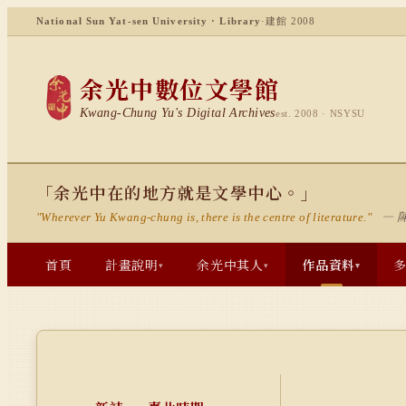
National Sun Yat-sen University · Library
·
建館 2008
余光中數位文學館
Kwang-Chung Yu's Digital Archives
est. 2008 · NSYSU
「余光中在的地方就是文學中心。」
— 
"Wherever Yu Kwang-chung is, there is the centre of literature."
首頁
計畫說明
余光中其人
作品資料
▾
▾
▾