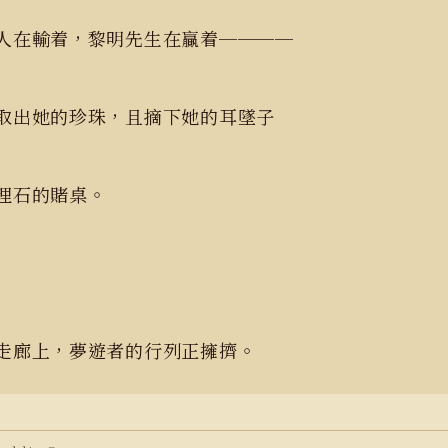
人在輸着，黎明先生在贏着────
取出她的珍珠，且摘下她的耳墜子
大理石的賭桌。
走廊上，夢遊者的行列正擁擠。