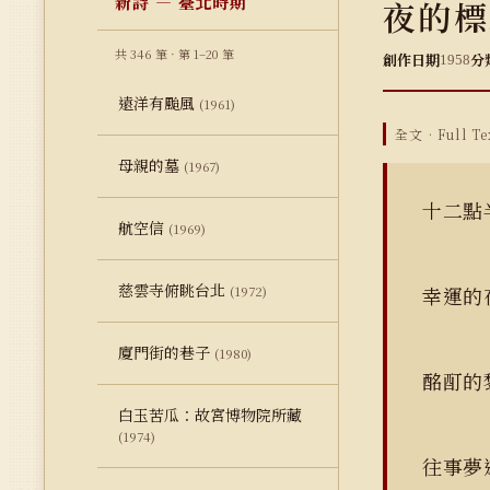
新詩 — 臺北時期
夜的標
共 346 筆 · 第 1–20 筆
創作日期
分
1958
遠洋有颱風
(1961)
全文 · Full Te
母親的墓
(1967)
十二點
航空信
(1969)
慈雲寺俯眺台北
幸運的
(1972)
廈門街的巷子
(1980)
酩酊的
白玉苦瓜：故宮博物院所藏
(1974)
往事夢