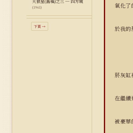
天狼星(舊稿)之三 ─ 四方城
氧化
(1961)
下頁 →
於我的
菸灰缸
在繼續
被豪華