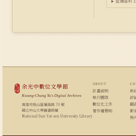
詮釋資料 Du
ABOUT
CO
余光中數位文學館
計畫說明
新詩
Kwang-Chung Yu's Digital Archives
執行團隊
評論
數位化工作
翻
高雄市鼓山區蓮海路 70 號
國立中山大學圖書館藏
著作權聲明
影
National Sun Yat-sen University Library
照