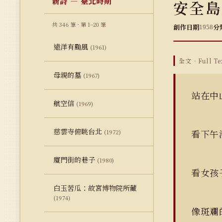
新詩 — 臺北時期
安全島
共 346 筆 · 第 1–20 筆
創作日期
分
1958
遠洋有颱風
(1961)
全文 · Full Te
母親的墓
(1967)
站在中
航空信
(1969)
慈雲寺俯眺台北
看下午
(1972)
廈門街的巷子
(1980)
看女孩
白玉苦瓜：故宮博物院所藏
(1974)
像斑斕