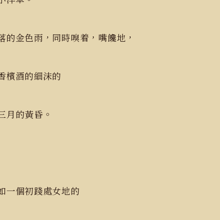
落的金色雨，同時嗅着，嘴饞地，
香檳酒的細沫的
三月的黃昏。
如一個初踐處女地的