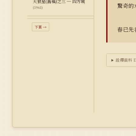
天狼星(舊稿)之三 ─ 四方城
驚奇的
(1961)
下頁 →
春已先
詮釋資料 Du