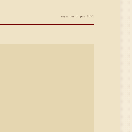
nsysu_yu_lit_poe_0871