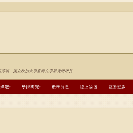
陳芳明 國立政治大學臺灣文學研究所所長
多媒體
學術研究
最新消息
線上論壇
互動遊戲
▾
▾