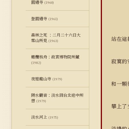
圓通寺
(1960)
登圓通寺
(1961)
森林之死 ：二月二十六日大
站在這
雪山所見
(1963)
橄欖核舟：故宮博物院所藏
寂寞的
(1982)
夜遊龍山寺
(1979)
和一顆
隔水觀音：淡水回台北途中所
想
(1979)
攀上了
淡水河上
(1975)
淡綠的