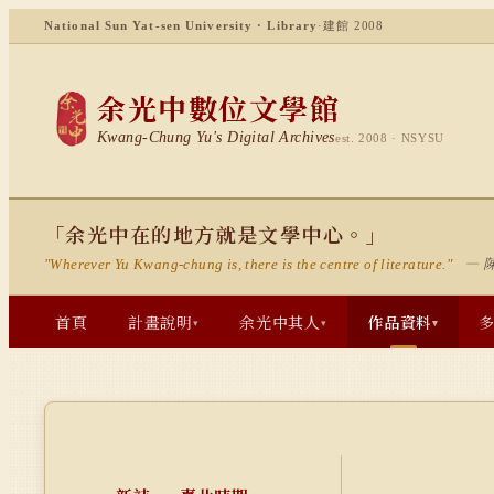
National Sun Yat-sen University · Library
·
建館 2008
余光中數位文學館
Kwang-Chung Yu's Digital Archives
est. 2008 · NSYSU
「余光中在的地方就是文學中心。」
— 
"Wherever Yu Kwang-chung is, there is the centre of literature."
首頁
計畫說明
余光中其人
作品資料
▾
▾
▾