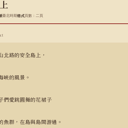
上
類
格式
臺北時期
頁數：二頁
xt
山北路的安全島上，
海峽的風景。
子們愛跳圓舞的花裙子
的魚群，在島與島間游過。