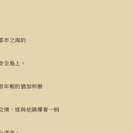
都市之海的
安全島上。
很年輕的猶加利樹
交情，遂與他隔撐着一柄
小洋傘。